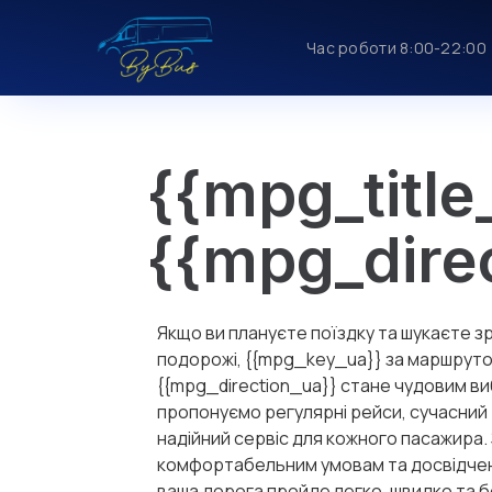
Час роботи 8:00-22:00
{{mpg_title
{{mpg_dire
Якщо ви плануєте поїздку та шукаєте з
подорожі, {{mpg_key_ua}} за маршрут
{{mpg_direction_ua}} стане чудовим в
пропонуємо регулярні рейси, сучасний 
надійний сервіс для кожного пасажира.
комфортабельним умовам та досвідче
ваша дорога пройде легко, швидко та 