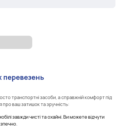
 перевезень
росто транспортні засоби, а справжній комфорт під
я про ваш затишок та зручність:
мобілі завжди чисті та охайні. Ви можете відчути
езпечно.