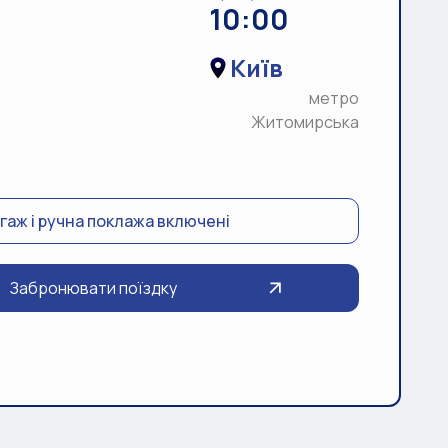
10:00
Київ
метро
Житомирська
гаж і ручна поклажа включені
Забронювати поїздку