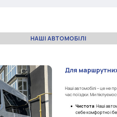
НАШІ АВТОМОБІЛІ
Для маршрутних
Наші автомобілі – це не п
час поїздки. Ми піклуємос
Чистота
: Наші авто
себе комфортно і б