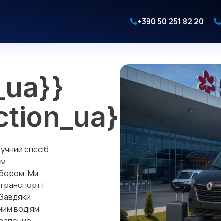
+380 50 251 82 20
_ua}}
ction_ua}}
ручний спосіб
ом
ибором. Ми
транспорт і
 Завдяки
ним водіям
безпечно.