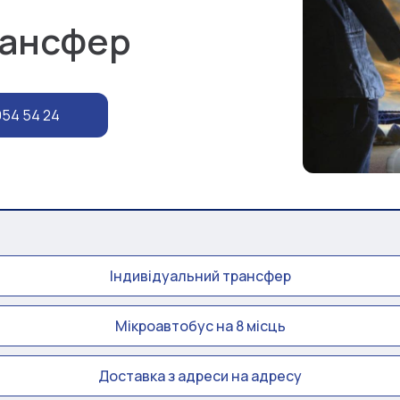
рансфер
954 54 24
Індивідуальний трансфер
Мікроавтобус на 8 місць
Доставка з адреси на адресу