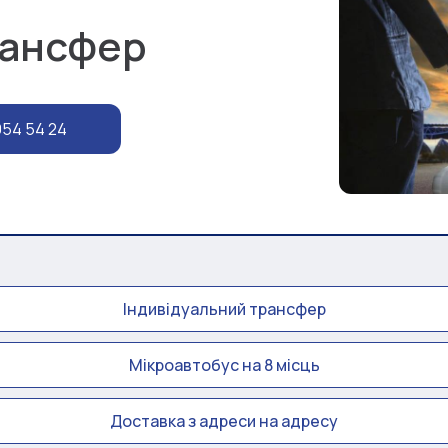
рансфер
954 54 24
Індивідуальний трансфер
Мікроавтобус на 8 місць
Доставка з адреси на адресу