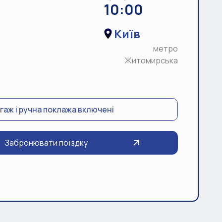
10:00
Київ
метро
Житомирська
гаж і ручна поклажа включені
Забронювати поїздку