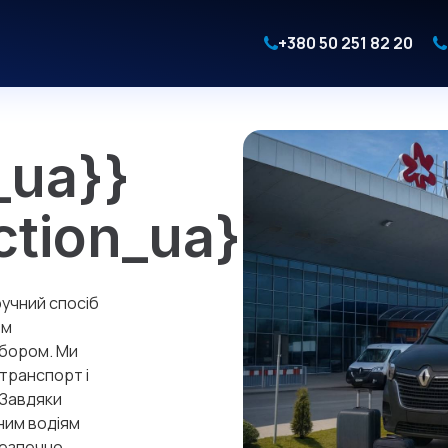
+380 50 251 82 20
_ua}}
ction_ua}}
ручний спосіб
ом
ибором. Ми
транспорт і
 Завдяки
ним водіям
безпечно.