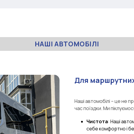
НАШІ АВТОМОБІЛІ
Для маршрутних
Наші автомобілі – це не п
час поїздки. Ми піклуємос
Чистота
: Наші авто
себе комфортно і б