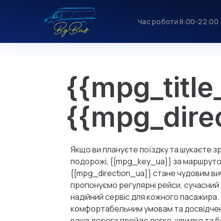
Час роботи 8:00-22:00
{{mpg_title
{{mpg_dire
Якщо ви плануєте поїздку та шукаєте з
подорожі, {{mpg_key_ua}} за маршрут
{{mpg_direction_ua}} стане чудовим в
пропонуємо регулярні рейси, сучасний 
надійний сервіс для кожного пасажира.
комфортабельним умовам та досвідче
ваша дорога пройде легко, швидко та 