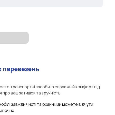
 перевезень
росто транспортні засоби, а справжній комфорт під
я про ваш затишок та зручність:
мобілі завжди чисті та охайні. Ви можете відчути
езпечно.