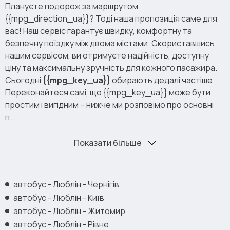
Плануєте подорож за маршрутом
{{mpg_direction_ua}}? Тоді наша пропозиція саме для
вас! Наш сервіс гарантує швидку, комфортну та
безпечну поїздку між двома містами. Скориставшись
нашим сервісом, ви отримуєте надійність, доступну
ціну та максимальну зручність для кожного пасажира.
Сьогодні
{{mpg_key_ua}}
обирають дедалі частіше.
Переконайтеся самі, що {{mpg_key_ua}} може бути
простим і вигідним – нижче ми розповімо про основні
п...
Показати більше
автобус - Люблін - Чернігів
автобус - Люблін - Київ
автобус - Люблін - Житомир
автобус - Люблін - Рівне