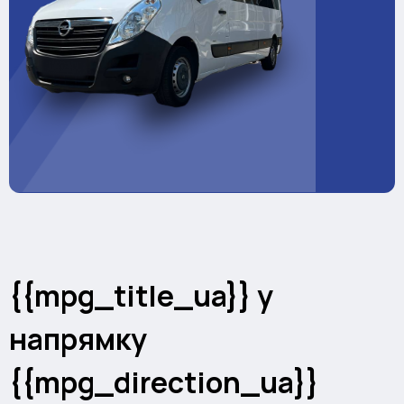
{{mpg_title_ua}} у
напрямку
{{mpg_direction_ua}}