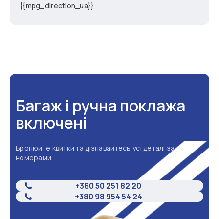
{{mpg_direction_ua}}
Багаж і ручна поклажа
включені
Бронюйте квитки та дізнавайтесь усі деталі за
номерами
+380 50 251 82 20
+380 98 954 54 24