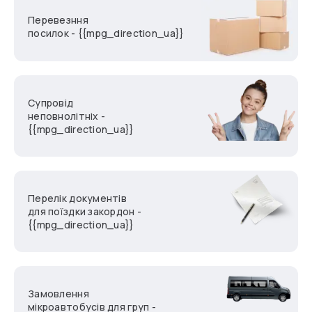
Перевезння
посилок - {{mpg_direction_ua}}
Супровід
неповнолітніх -
{{mpg_direction_ua}}
Перелік документів
для поїздки закордон -
{{mpg_direction_ua}}
Замовлення
мікроавтобусів для груп -