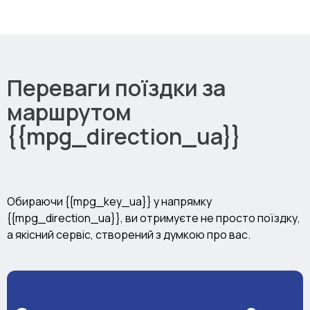
Переваги поїздки за
маршрутом
{{mpg_direction_ua}}
Обираючи {{mpg_key_ua}} у напрямку
{{mpg_direction_ua}}, ви отримуєте не просто поїздку,
а якісний сервіс, створений з думкою про вас.