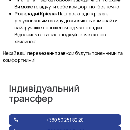
Ви можете відчути себе комфортно і безпечно.
Розкладні Крісла
: Наші розкладні крісла з
регулюванням нахилу дозволяють вам знайти
найзручніше положення під час поїздки.
Відпочиньте та насолоджуйтеся кожною
хвилиною.
Нехай ваші перевезення завжди будуть приємними та
комфортними!
Індивідуальний
трансфер
+380 50 251 82 20