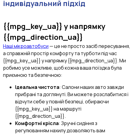
індивідуальний підхід
{{mpg_key_ua}}
у напрямку
{{mpg_direction_ua}}
Наші мікроавтобуси
— це не просто засіб пересування,
а справжній простір комфорту та турботи під час
{{mpg_key_ua}} у напрямку {{mpg_direction_ua}}. Ми
робимо усе можливе, щоб кожна ваша поїздка була
приємною та безпечною:
Ідеальна чистота
: Салони наших авто завжди
прибрані та доглянуті. Ви можете розслабитися і
відчути себе у повній безпеці, обираючи
{{mpg_key_ua}} на маршруті
{{mpg_direction_ua}}.
Комфортні крісла
: Зручні сидіння з
регулюванням нахилу дозволяють вам