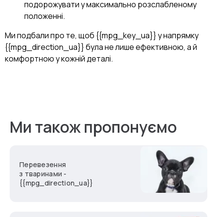
подорожувати у максимально розслабленому
положенні.
Ми подбали про те, щоб {{mpg_key_ua}} у напрямку
{{mpg_direction_ua}} була не лише ефективною, а й
комфортною у кожній деталі.
Ми також пропонуємо
Перевезення
з тваринами -
{{mpg_direction_ua}}