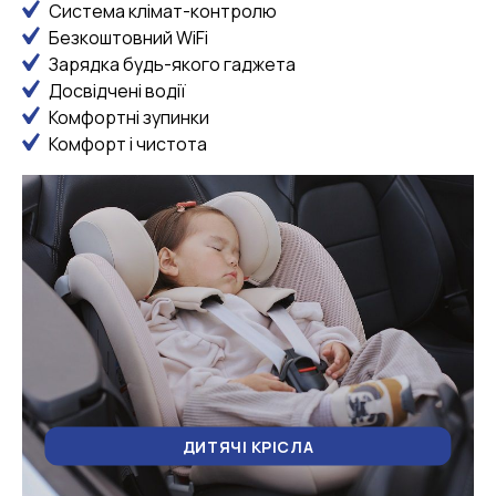
Система клімат-контролю
Безкоштовний WiFi
Зарядка будь-якого гаджета
Досвідчені водії
Комфортні зупинки
Комфорт і чистота
ДИТЯЧІ КРІСЛА