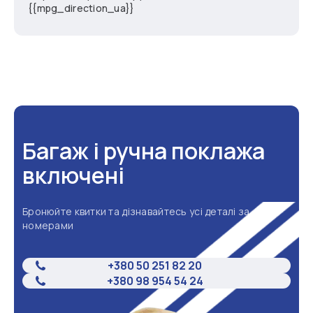
{{mpg_direction_ua}}
Багаж і ручна поклажа
включені
Бронюйте квитки та дізнавайтесь усі деталі за
номерами
+380 50 251 82 20
+380 98 954 54 24