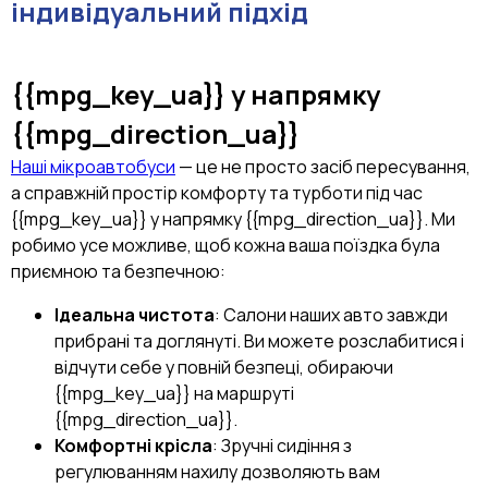
індивідуальний підхід
{{mpg_key_ua}}
у напрямку
{{mpg_direction_ua}}
Наші мікроавтобуси
— це не просто засіб пересування,
а справжній простір комфорту та турботи під час
{{mpg_key_ua}} у напрямку {{mpg_direction_ua}}. Ми
робимо усе можливе, щоб кожна ваша поїздка була
приємною та безпечною:
Ідеальна чистота
: Салони наших авто завжди
прибрані та доглянуті. Ви можете розслабитися і
відчути себе у повній безпеці, обираючи
{{mpg_key_ua}} на маршруті
{{mpg_direction_ua}}.
Комфортні крісла
: Зручні сидіння з
регулюванням нахилу дозволяють вам