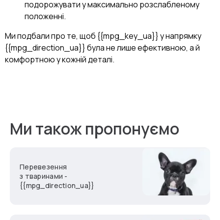
подорожувати у максимально розслабленому
положенні.
Ми подбали про те, щоб {{mpg_key_ua}} у напрямку
{{mpg_direction_ua}} була не лише ефективною, а й
комфортною у кожній деталі.
Ми також пропонуємо
Перевезення
з тваринами -
{{mpg_direction_ua}}