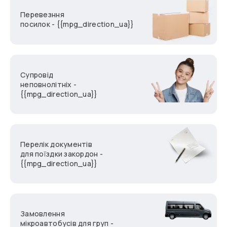
Перевезння
посилок - {{mpg_direction_ua}}
Супровід
неповнолітніх -
{{mpg_direction_ua}}
Перелік документів
для поїздки закордон -
{{mpg_direction_ua}}
Замовлення
мікроавтобусів для груп -