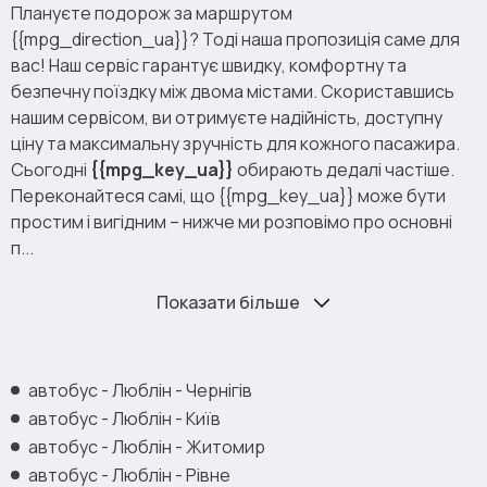
Плануєте подорож за маршрутом
{{mpg_direction_ua}}? Тоді наша пропозиція саме для
вас! Наш сервіс гарантує швидку, комфортну та
безпечну поїздку між двома містами. Скориставшись
нашим сервісом, ви отримуєте надійність, доступну
ціну та максимальну зручність для кожного пасажира.
Сьогодні
{{mpg_key_ua}}
обирають дедалі частіше.
Переконайтеся самі, що {{mpg_key_ua}} може бути
простим і вигідним – нижче ми розповімо про основні
п...
Показати більше
автобус - Люблін - Чернігів
автобус - Люблін - Київ
автобус - Люблін - Житомир
автобус - Люблін - Рівне