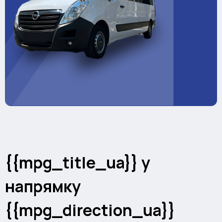
{{mpg_title_ua}} у
напрямку
{{mpg_direction_ua}}