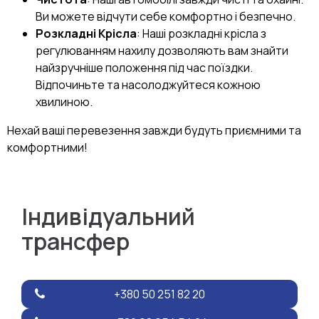
Ви можете відчути себе комфортно і безпечно.
Розкладні Крісла
: Наші розкладні крісла з
регулюванням нахилу дозволяють вам знайти
найзручніше положення під час поїздки.
Відпочиньте та насолоджуйтеся кожною
хвилиною.
Нехай ваші перевезення завжди будуть приємними та
комфортними!
Індивідуальний
трансфер
+380 50 251 82 20