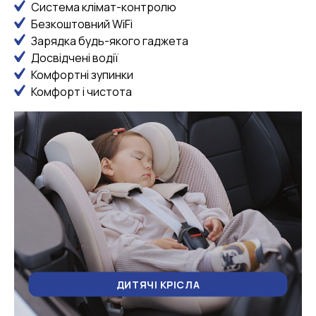
Система клімат-контролю
Безкоштовний WiFi
Зарядка будь-якого гаджета
Досвідчені водії
Комфортні зупинки
Комфорт і чистота
ДИТЯЧІ КРІСЛА