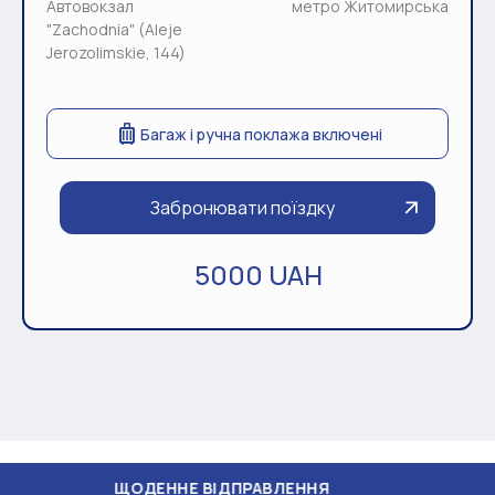
Автовокзал
метро Житомирська
"Zachodnia" (Aleje
Jerozolimskie, 144)
Багаж і ручна поклажа включені
Забронювати поїздку
5000 UAH
ЩОДЕННЕ ВІДПРАВЛЕННЯ