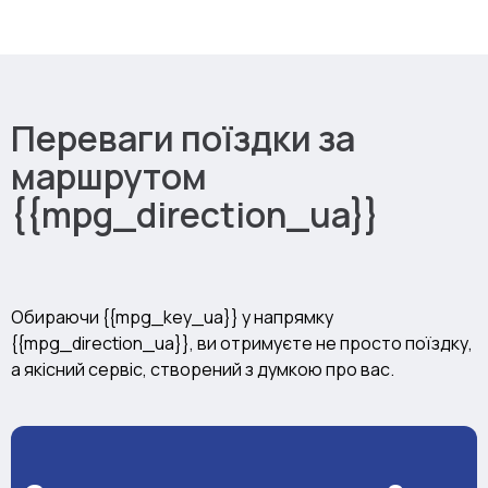
Переваги поїздки за
маршрутом
{{mpg_direction_ua}}
Обираючи {{mpg_key_ua}} у напрямку
{{mpg_direction_ua}}, ви отримуєте не просто поїздку,
а якісний сервіс, створений з думкою про вас.