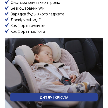
Система клімат-контролю
Безкоштовний WiFi
Зарядка будь-якого гаджета
Досвідчені водії
Комфортні зупинки
Комфорт і чистота
ДИТЯЧІ КРІСЛА