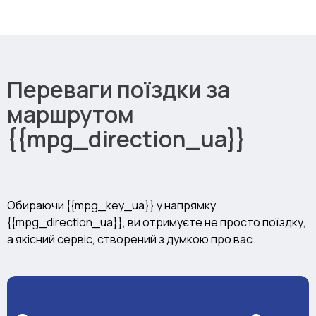
Переваги поїздки за
маршрутом
{{mpg_direction_ua}}
Обираючи {{mpg_key_ua}} у напрямку
{{mpg_direction_ua}}, ви отримуєте не просто поїздку,
а якісний сервіс, створений з думкою про вас.