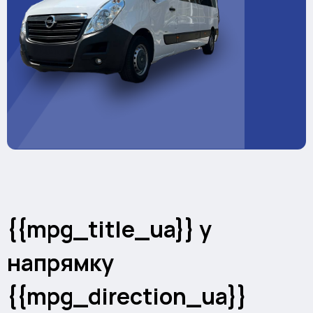
{{mpg_title_ua}} у
напрямку
{{mpg_direction_ua}}