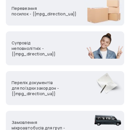
Перевезння
посилок - {{mpg_direction_ua}}
Супровід
неповнолітніх -
{{mpg_direction_ua}}
Перелік документів
для поїздки закордон -
{{mpg_direction_ua}}
Замовлення
мікроавтобусів для груп -