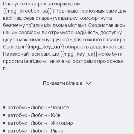
Плануєте подорож за маршрутом
{{mpg_direction_ua}}? Тоді наша пропозиція саме для
вас! Наш сервіс гарантує швидку, комфортну та
безпечну поїздку між двома містами. Скориставшись
нашим сервісом, ви отримуєте надійність, доступну
ціну та максимальну зручність для кожного пасажира.
Сьогодні
{{mpg_key_ua}}
обирають дедалі частіше.
Переконайтеся самі, що {{mpg_key_ua}} може бути
простим і вигідним – нижче ми розповімо про основні
п...
Показати більше
автобус - Люблін - Чернігів
автобус - Люблін - Київ
автобус - Люблін - Житомир
автобус - Люблін - Рівне