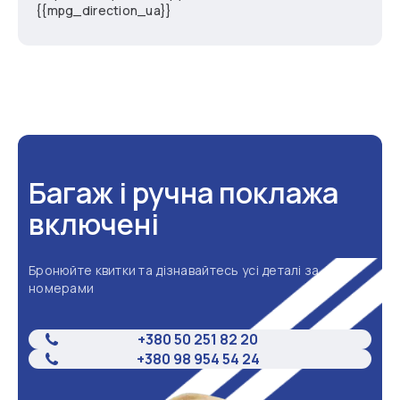
{{mpg_direction_ua}}
Багаж і ручна поклажа
включені
Бронюйте квитки та дізнавайтесь усі деталі за
номерами
+380 50 251 82 20
+380 98 954 54 24