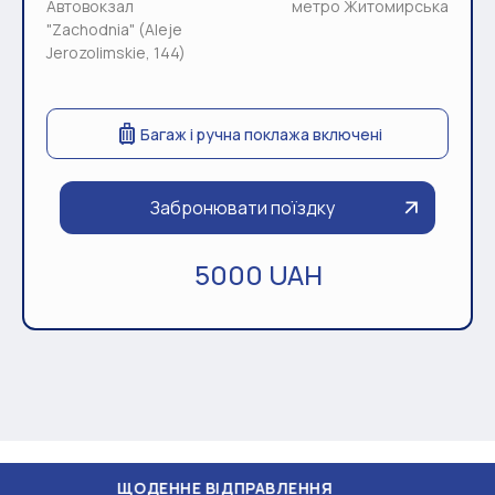
Автовокзал
метро Житомирська
"Zachodnia" (Aleje
Jerozolimskie, 144)
Багаж і ручна поклажа включені
Забронювати поїздку
5000 UAH
ЩОДЕННЕ ВІДПРАВЛЕННЯ