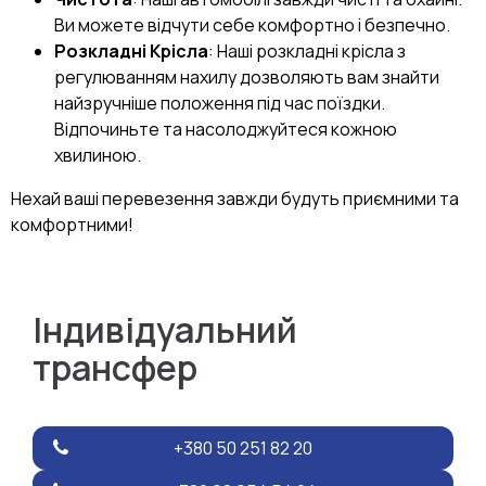
Ви можете відчути себе комфортно і безпечно.
Розкладні Крісла
: Наші розкладні крісла з
регулюванням нахилу дозволяють вам знайти
найзручніше положення під час поїздки.
Відпочиньте та насолоджуйтеся кожною
хвилиною.
Нехай ваші перевезення завжди будуть приємними та
комфортними!
Індивідуальний
трансфер
+380 50 251 82 20