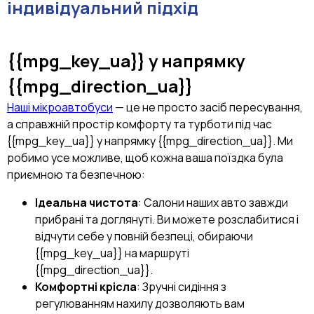
індивідуальний підхід
{{mpg_key_ua}}
у напрямку
{{mpg_direction_ua}}
Наші мікроавтобуси
— це не просто засіб пересування,
а справжній простір комфорту та турботи під час
{{mpg_key_ua}} у напрямку {{mpg_direction_ua}}. Ми
робимо усе можливе, щоб кожна ваша поїздка була
приємною та безпечною:
Ідеальна чистота
: Салони наших авто завжди
прибрані та доглянуті. Ви можете розслабитися і
відчути себе у повній безпеці, обираючи
{{mpg_key_ua}} на маршруті
{{mpg_direction_ua}}.
Комфортні крісла
: Зручні сидіння з
регулюванням нахилу дозволяють вам