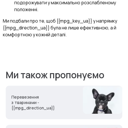
подорожувати у максимально розслабленому
положенні.
Ми подбали про те, щоб {{mpg_key_ua}} у напрямку
{{mpg_direction_ua}} була не лише ефективною, а й
комфортною у кожній деталі.
Ми також пропонуємо
Перевезення
з тваринами -
{{mpg_direction_ua}}