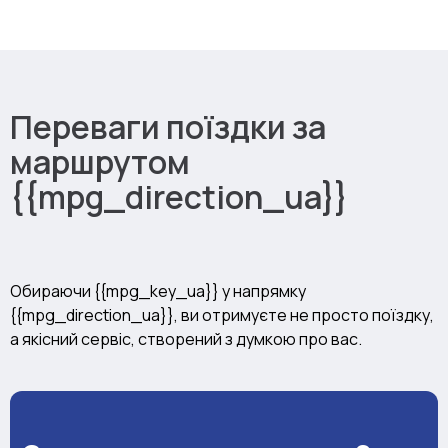
Переваги поїздки за
маршрутом
{{mpg_direction_ua}}
Обираючи {{mpg_key_ua}} у напрямку
{{mpg_direction_ua}}, ви отримуєте не просто поїздку,
а якісний сервіс, створений з думкою про вас.