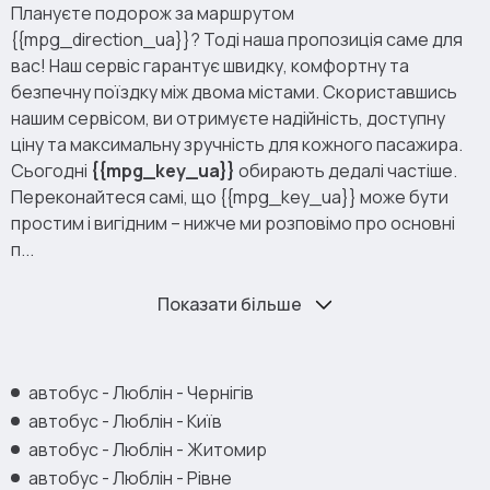
Плануєте подорож за маршрутом
{{mpg_direction_ua}}? Тоді наша пропозиція саме для
вас! Наш сервіс гарантує швидку, комфортну та
безпечну поїздку між двома містами. Скориставшись
нашим сервісом, ви отримуєте надійність, доступну
ціну та максимальну зручність для кожного пасажира.
Сьогодні
{{mpg_key_ua}}
обирають дедалі частіше.
Переконайтеся самі, що {{mpg_key_ua}} може бути
простим і вигідним – нижче ми розповімо про основні
п...
Показати більше
автобус - Люблін - Чернігів
автобус - Люблін - Київ
автобус - Люблін - Житомир
автобус - Люблін - Рівне