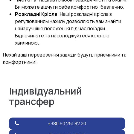
Ви можете відчути себе комфортно і безпечно.
Розкладні Крісла
: Наші розкладні крісла з
регулюванням нахилу дозволяють вам знайти
найзручніше положення під час поїздки.
Відпочиньте та насолоджуйтеся кожною
хвилиною.
Нехай ваші перевезення завжди будуть приємними та
комфортними!
Індивідуальний
трансфер
+380 50 251 82 20