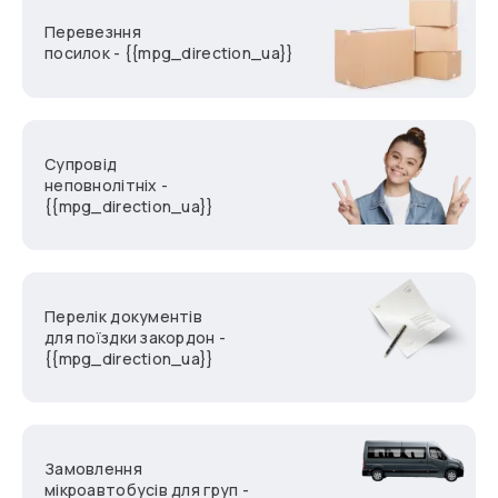
Перевезння
посилок - {{mpg_direction_ua}}
Супровід
неповнолітніх -
{{mpg_direction_ua}}
Перелік документів
для поїздки закордон -
{{mpg_direction_ua}}
Замовлення
мікроавтобусів для груп -