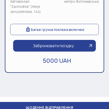
Автовокзал
метро Житомирська
"Zachodnia" (Aleje
Jerozolimskie, 144)
Багаж і ручна поклажа включені
Забронювати поїздку
5000 UAH
ЩОДЕННЕ ВІДПРАВЛЕННЯ