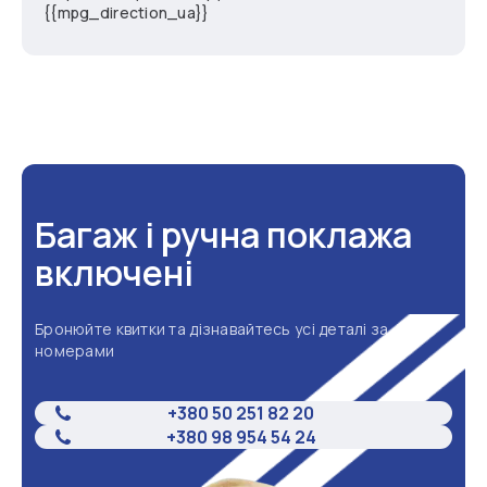
{{mpg_direction_ua}}
Багаж і ручна поклажа
включені
Бронюйте квитки та дізнавайтесь усі деталі за
номерами
+380 50 251 82 20
+380 98 954 54 24