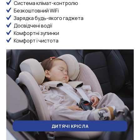
Система клімат-контролю
Безкоштовний WiFi
Зарядка будь-якого гаджета
Досвідчені водії
Комфортні зупинки
Комфорт і чистота
ДИТЯЧІ КРІСЛА