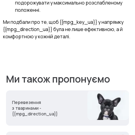
подорожувати у максимально розслабленому
положенні.
Ми подбали про те, щоб {{mpg_key_ua}} у напрямку
{{mpg_direction_ua}} була не лише ефективною, а й
комфортною у кожній деталі.
Ми також пропонуємо
Перевезення
з тваринами -
{{mpg_direction_ua}}