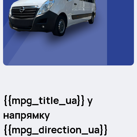
{{mpg_title_ua}} у
напрямку
{{mpg_direction_ua}}