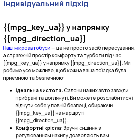
індивідуальний підхід
{{mpg_key_ua}}
у напрямку
{{mpg_direction_ua}}
Наші мікроавтобуси
— це не просто засіб пересування,
а справжній простір комфорту та турботи під час
{{mpg_key_ua}} у напрямку {{mpg_direction_ua}}. Ми
робимо усе можливе, щоб кожна ваша поїздка була
приємною та безпечною:
Ідеальна чистота
: Салони наших авто завжди
прибрані та доглянуті. Ви можете розслабитися і
відчути себе у повній безпеці, обираючи
{{mpg_key_ua}} на маршруті
{{mpg_direction_ua}}.
Комфортні крісла
: Зручні сидіння з
регулюванням нахилу дозволяють вам