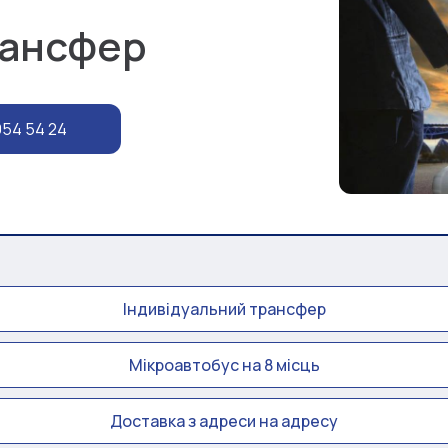
рансфер
954 54 24
Індивідуальний трансфер
Мікроавтобус на 8 місць
Доставка з адреси на адресу