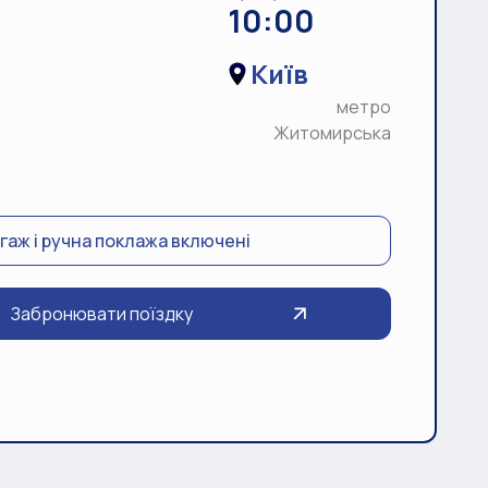
10:00
Київ
метро
Житомирська
гаж і ручна поклажа включені
Забронювати поїздку