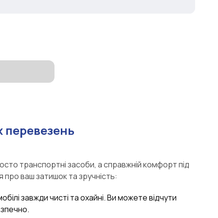
 перевезень
росто транспортні засоби, а справжній комфорт під
я про ваш затишок та зручність:
мобілі завжди чисті та охайні. Ви можете відчути
езпечно.