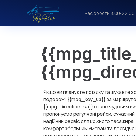
Час роботи 8:00-22:00
{{mpg_title
{{mpg_dire
Якщо ви плануєте поїздку та шукаєте з
подорожі, {{mpg_key_ua}} за маршрут
{{mpg_direction_ua}} стане чудовим в
пропонуємо регулярні рейси, сучасний 
надійний сервіс для кожного пасажира.
комфортабельним умовам та досвідче
ваша дорога пройде легко, швидко та 