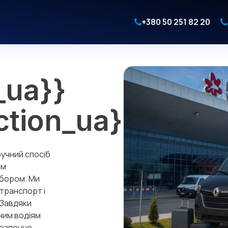
+380 50 251 82 20
_ua}}
ction_ua}}
ручний спосіб
ом
ибором. Ми
транспорт і
 Завдяки
ним водіям
безпечно.