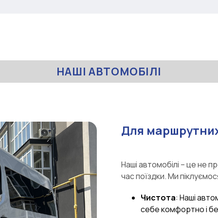
НАШІ АВТОМОБІЛІ
Для маршрутних
Наші автомобілі – це не п
час поїздки. Ми піклуємос
Чистота
: Наші авто
себе комфортно і б