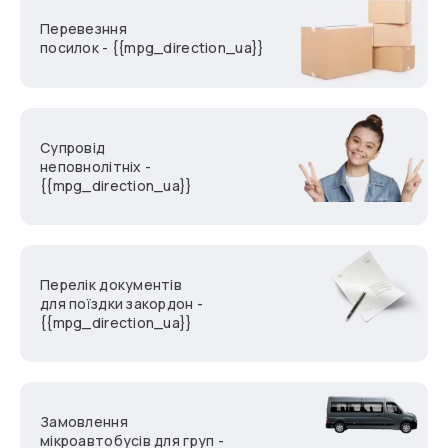
Перевезння
посилок - {{mpg_direction_ua}}
Супровід
неповнолітніх -
{{mpg_direction_ua}}
Перелік документів
для поїздки закордон -
{{mpg_direction_ua}}
Замовлення
мікроавтобусів для груп -