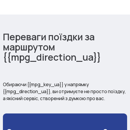
Переваги поїздки за
маршрутом
{{mpg_direction_ua}}
Обираючи {{mpg_key_ua}} у напрямку
{{mpg_direction_ua}}, ви отримуєте не просто поїздку,
а якісний сервіс, створений з думкою про вас.