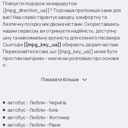
Плануєте подорож за маршрутом
{{mpg_direction_ua}}? Тоді наша пропозиція саме для
вас! Наш сервіс гарантує швидку, комфортну та
безпечну поїздку між двома містами. Скориставшись
нашим сервісом, ви отримуєте надійність, доступну
ціну та максимальну зручність для кожного пасажира.
Сьогодні
{{mpg_key_ua}}
обирають дедалі частіше.
Переконайтеся самі, що {{mpg_key_ua}} може бути
простим і вигідним – нижче ми розповімо про основні
п...
Показати більше
автобус - Люблін - Чернігів
автобус - Люблін - Київ
автобус - Люблін - Житомир
автобус - Люблін - Рівне