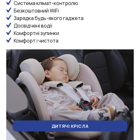
Система клімат-контролю
Безкоштовний WiFi
Зарядка будь-якого гаджета
Досвідчені водії
Комфортні зупинки
Комфорт і чистота
ДИТЯЧІ КРІСЛА