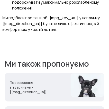
подорожувати у максимально розслабленому
положенні.
Ми подбали про те, щоб {{mpg_key_ua}} у напрямку
{{mpg_direction_ua}} була не лише ефективною, а й
комфортною у кожній деталі.
Ми також пропонуємо
Перевезення
з тваринами -
{{mpg_direction_ua}}