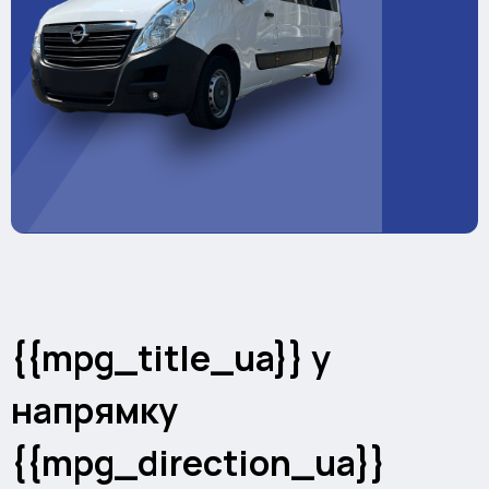
{{mpg_title_ua}} у
напрямку
{{mpg_direction_ua}}