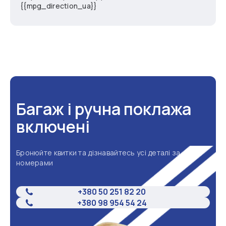
{{mpg_direction_ua}}
Багаж і ручна поклажа
включені
Бронюйте квитки та дізнавайтесь усі деталі за
номерами
+380 50 251 82 20
+380 98 954 54 24