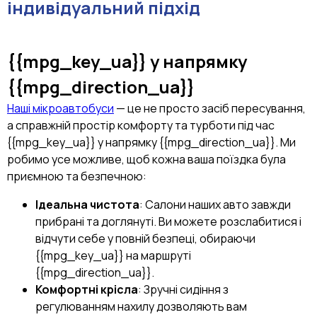
індивідуальний підхід
{{mpg_key_ua}}
у напрямку
{{mpg_direction_ua}}
Наші мікроавтобуси
— це не просто засіб пересування,
а справжній простір комфорту та турботи під час
{{mpg_key_ua}} у напрямку {{mpg_direction_ua}}. Ми
робимо усе можливе, щоб кожна ваша поїздка була
приємною та безпечною:
Ідеальна чистота
: Салони наших авто завжди
прибрані та доглянуті. Ви можете розслабитися і
відчути себе у повній безпеці, обираючи
{{mpg_key_ua}} на маршруті
{{mpg_direction_ua}}.
Комфортні крісла
: Зручні сидіння з
регулюванням нахилу дозволяють вам