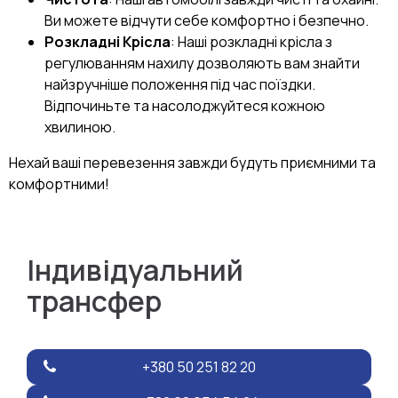
Ви можете відчути себе комфортно і безпечно.
Розкладні Крісла
: Наші розкладні крісла з
регулюванням нахилу дозволяють вам знайти
найзручніше положення під час поїздки.
Відпочиньте та насолоджуйтеся кожною
хвилиною.
Нехай ваші перевезення завжди будуть приємними та
комфортними!
Індивідуальний
трансфер
+380 50 251 82 20