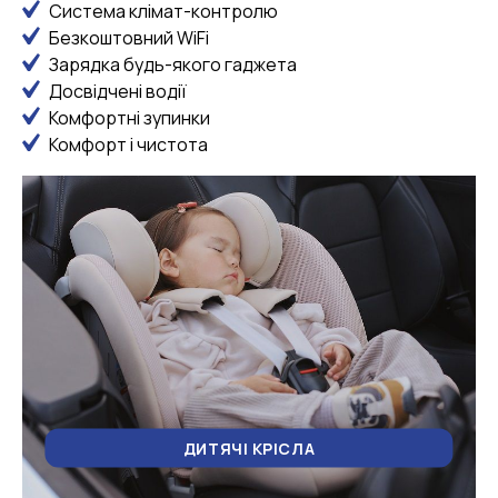
Система клімат-контролю
Безкоштовний WiFi
Зарядка будь-якого гаджета
Досвідчені водії
Комфортні зупинки
Комфорт і чистота
ДИТЯЧІ КРІСЛА