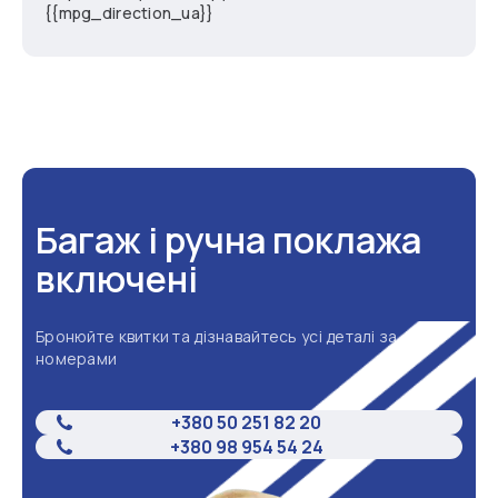
{{mpg_direction_ua}}
Багаж і ручна поклажа
включені
Бронюйте квитки та дізнавайтесь усі деталі за
номерами
+380 50 251 82 20
+380 98 954 54 24