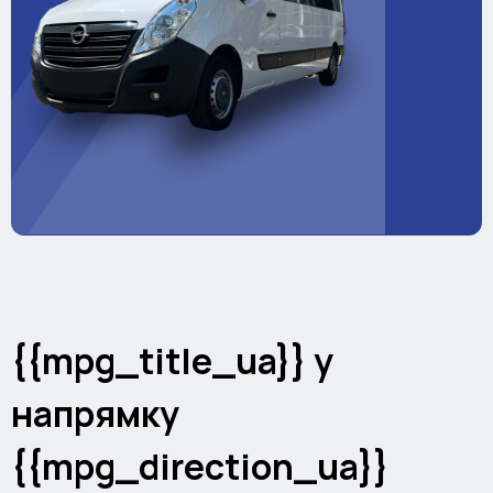
{{mpg_title_ua}} у
напрямку
{{mpg_direction_ua}}