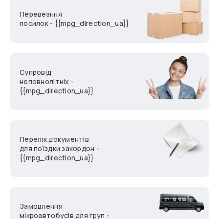
Перевезння
посилок - {{mpg_direction_ua}}
Супровід
неповнолітніх -
{{mpg_direction_ua}}
Перелік документів
для поїздки закордон -
{{mpg_direction_ua}}
Замовлення
мікроавтобусів для груп -