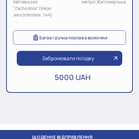
Автовокзал
метро Житомирська
"Zachodnia" (Aleje
Jerozolimskie, 144)
Багаж і ручна поклажа включені
Забронювати поїздку
5000 UAH
ЩОДЕННЕ ВІДПРАВЛЕННЯ