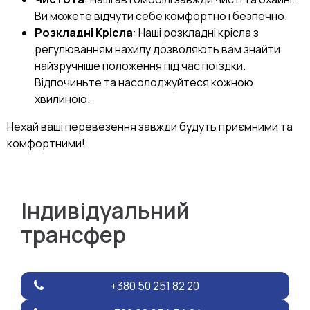
Ви можете відчути себе комфортно і безпечно.
Розкладні Крісла
: Наші розкладні крісла з
регулюванням нахилу дозволяють вам знайти
найзручніше положення під час поїздки.
Відпочиньте та насолоджуйтеся кожною
хвилиною.
Нехай ваші перевезення завжди будуть приємними та
комфортними!
Індивідуальний
трансфер
+380 50 251 82 20