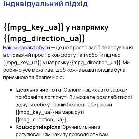
індивідуальний підхід
{{mpg_key_ua}}
у напрямку
{{mpg_direction_ua}}
Наші мікроавтобуси
— це не просто засіб пересування,
а справжній простір комфорту та турботи під час
{{mpg_key_ua}} у напрямку {{mpg_direction_ua}}. Ми
робимо усе можливе, щоб кожна ваша поїздка була
приємною та безпечною:
Ідеальна чистота
: Салони наших авто завжди
прибрані та доглянуті. Ви можете розслабитися і
відчути себе у повній безпеці, обираючи
{{mpg_key_ua}} на маршруті
{{mpg_direction_ua}}.
Комфортні крісла
: Зручні сидіння з
регулюванням нахилу дозволяють вам