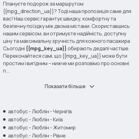
Плануєте подорож за маршрутом
{{mpg_direction_ua}}? Тоді наша пропозиція саме для
вас! Наш сервіс гарантує швидку, комфортну та
безпечну поїздку між двома містами. Скориставшись
нашим сервісом, ви отримуєте надійність, доступну
ціну та максимальну зручність для кожного пасажира.
Сьогодні
{{mpg_key_ua}}
обирають дедалі частіше.
Переконайтеся самі, що {{mpg_key_ua}} може бути
простим і вигідним – нижче ми розповімо про основні
п...
Показати більше
автобус - Люблін - Чернігів
автобус - Люблін - Київ
автобус - Люблін - Житомир
автобус - Люблін - Рівне