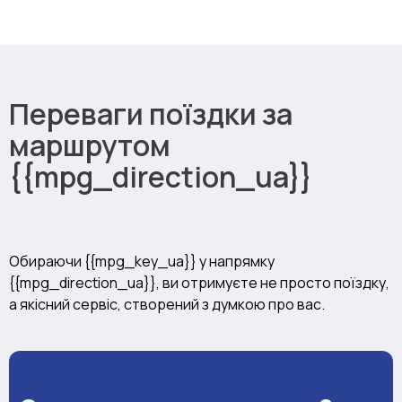
Переваги поїздки за
маршрутом
{{mpg_direction_ua}}
Обираючи {{mpg_key_ua}} у напрямку
{{mpg_direction_ua}}, ви отримуєте не просто поїздку,
а якісний сервіс, створений з думкою про вас.