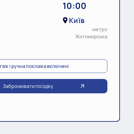
10:00
Київ
метро
Житомирська
гаж і ручна поклажа включені
Забронювати поїздку