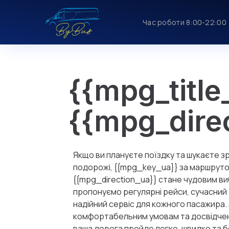
Час роботи 8:00-22:00
{{mpg_title
{{mpg_dire
Якщо ви плануєте поїздку та шукаєте з
подорожі, {{mpg_key_ua}} за маршрут
{{mpg_direction_ua}} стане чудовим в
пропонуємо регулярні рейси, сучасний 
надійний сервіс для кожного пасажира.
комфортабельним умовам та досвідче
ваша дорога пройде легко, швидко та 