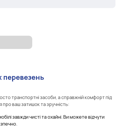
 перевезень
росто транспортні засоби, а справжній комфорт під
я про ваш затишок та зручність:
мобілі завжди чисті та охайні. Ви можете відчути
езпечно.