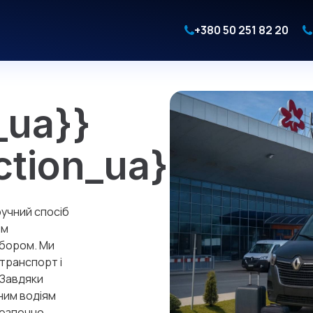
+380 50 251 82 20
_ua}}
ction_ua}}
ручний спосіб
ом
ибором. Ми
транспорт і
 Завдяки
ним водіям
безпечно.