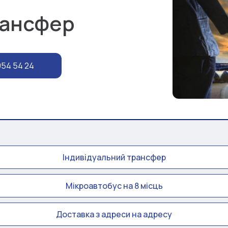
рансфер
954 54 24
Індивідуальний трансфер
Мікроавтобус на 8 місць
Доставка з адреси на адресу