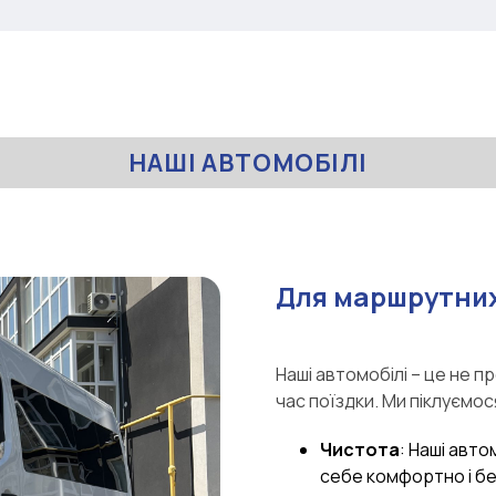
НАШІ АВТОМОБІЛІ
Для маршрутних
Наші автомобілі – це не п
час поїздки. Ми піклуємос
Чистота
: Наші авто
себе комфортно і б