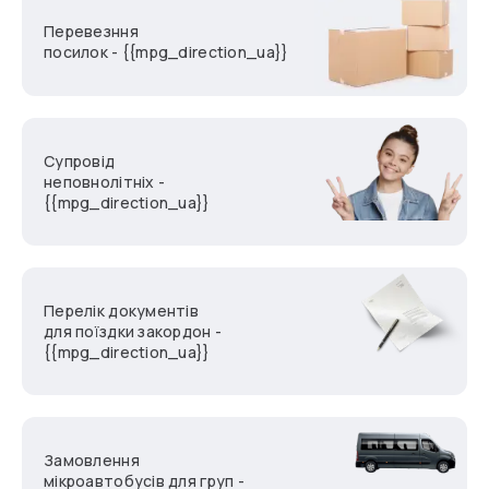
Перевезння
посилок - {{mpg_direction_ua}}
Супровід
неповнолітніх -
{{mpg_direction_ua}}
Перелік документів
для поїздки закордон -
{{mpg_direction_ua}}
Замовлення
мікроавтобусів для груп -