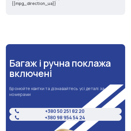
{{mpg_direction_ua}}
Багаж і ручна поклажа
включені
Бронюйте квитки та дізнавайтесь усі деталі за
номерами
+380 50 251 82 20
+380 98 954 54 24