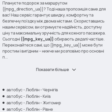
Плануєте подорож за маршрутом
{{mpg_direction_ua}}? Тоді наша пропозиція саме для
вас! Наш сервіс гарантує швидку, комфортну та
безпечну поїздку між двома містами. Скориставшись
нашим сервісом, ви отримуєте надійність, доступну
ціну та максимальну зручність для кожного пасажира.
Сьогодні
{{mpg_key_ua}}
обирають дедалі частіше.
Переконайтеся самі, що {{mpg_key_ua}} може бути
простим і вигідним – нижче ми розповімо про основні
п...
Показати більше
автобус - Люблін - Чернігів
автобус - Люблін - Київ
автобус - Люблін - Житомир
автобус - Люблін - Рівне