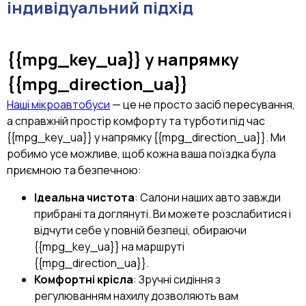
індивідуальний підхід
{{mpg_key_ua}}
у напрямку
{{mpg_direction_ua}}
Наші мікроавтобуси
— це не просто засіб пересування,
а справжній простір комфорту та турботи під час
{{mpg_key_ua}} у напрямку {{mpg_direction_ua}}. Ми
робимо усе можливе, щоб кожна ваша поїздка була
приємною та безпечною:
Ідеальна чистота
: Салони наших авто завжди
прибрані та доглянуті. Ви можете розслабитися і
відчути себе у повній безпеці, обираючи
{{mpg_key_ua}} на маршруті
{{mpg_direction_ua}}.
Комфортні крісла
: Зручні сидіння з
регулюванням нахилу дозволяють вам