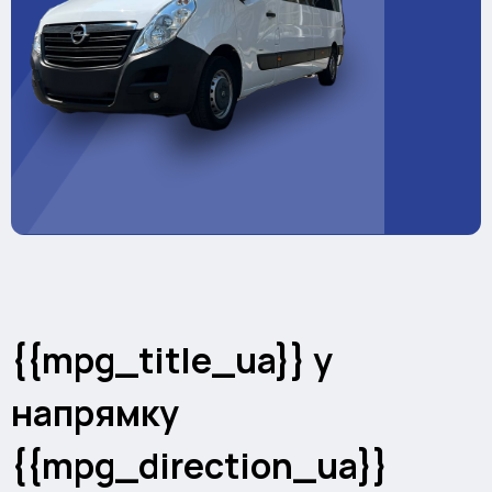
{{mpg_title_ua}} у
напрямку
{{mpg_direction_ua}}