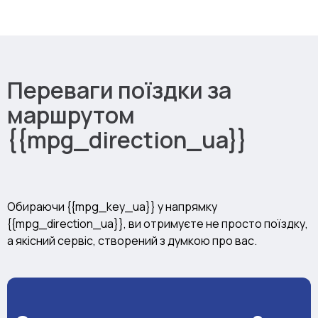
Переваги поїздки за
маршрутом
{{mpg_direction_ua}}
Обираючи {{mpg_key_ua}} у напрямку
{{mpg_direction_ua}}, ви отримуєте не просто поїздку,
а якісний сервіс, створений з думкою про вас.