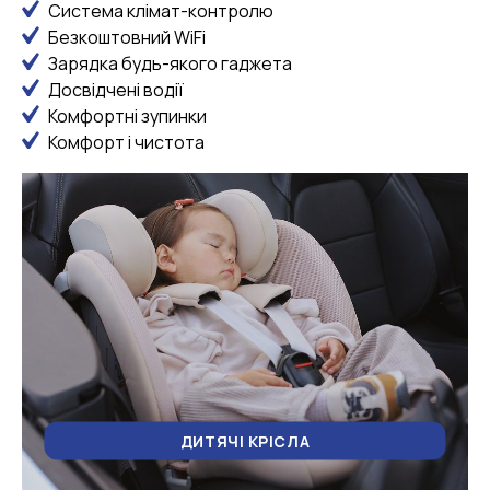
Система клімат-контролю
Безкоштовний WiFi
Зарядка будь-якого гаджета
Досвідчені водії
Комфортні зупинки
Комфорт і чистота
ДИТЯЧІ КРІСЛА