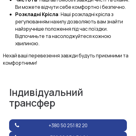
Ви можете відчути себе комфортно і безпечно.
Розкладні Крісла
: Наші розкладні крісла з
регулюванням нахилу дозволяють вам знайти
найзручніше положення під час поїздки.
Відпочиньте та насолоджуйтеся кожною
хвилиною.
Нехай ваші перевезення завжди будуть приємними та
комфортними!
Індивідуальний
трансфер
+380 50 251 82 20