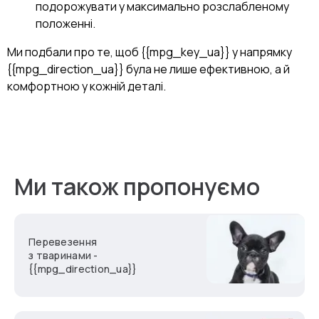
подорожувати у максимально розслабленому
положенні.
Ми подбали про те, щоб {{mpg_key_ua}} у напрямку
{{mpg_direction_ua}} була не лише ефективною, а й
комфортною у кожній деталі.
Ми також пропонуємо
Перевезення
з тваринами -
{{mpg_direction_ua}}