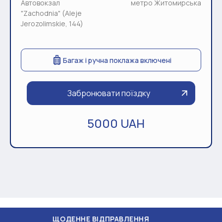
Автовокзал
метро Житомирська
"Zachodnia" (Aleje
Jerozolimskie, 144)
Багаж і ручна поклажа включені
Забронювати поїздку
5000 UAH
ОДЕННЕ ВІДПРАВЛЕННЯ