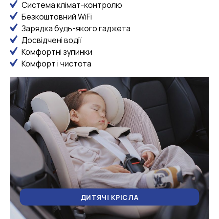
Система клімат-контролю
Безкоштовний WiFi
Зарядка будь-якого гаджета
Досвідчені водії
Комфортні зупинки
Комфорт і чистота
ДИТЯЧІ КРІСЛА