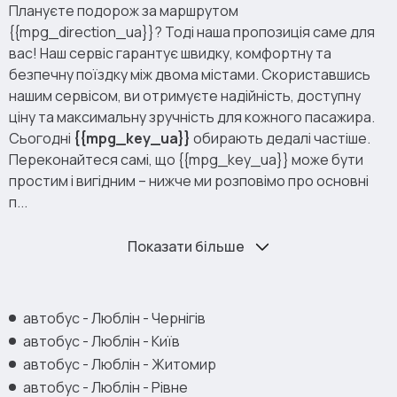
Плануєте подорож за маршрутом
{{mpg_direction_ua}}? Тоді наша пропозиція саме для
вас! Наш сервіс гарантує швидку, комфортну та
безпечну поїздку між двома містами. Скориставшись
нашим сервісом, ви отримуєте надійність, доступну
ціну та максимальну зручність для кожного пасажира.
Сьогодні
{{mpg_key_ua}}
обирають дедалі частіше.
Переконайтеся самі, що {{mpg_key_ua}} може бути
простим і вигідним – нижче ми розповімо про основні
п...
Показати більше
автобус - Люблін - Чернігів
автобус - Люблін - Київ
автобус - Люблін - Житомир
автобус - Люблін - Рівне