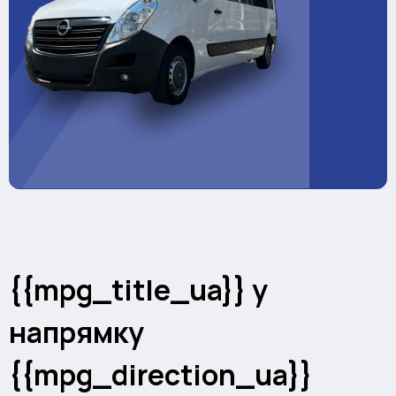
{{mpg_title_ua}} у
напрямку
{{mpg_direction_ua}}