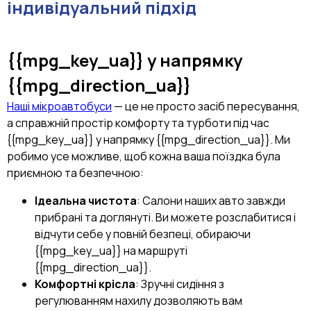
індивідуальний підхід
{{mpg_key_ua}}
у напрямку
{{mpg_direction_ua}}
Наші мікроавтобуси
— це не просто засіб пересування,
а справжній простір комфорту та турботи під час
{{mpg_key_ua}} у напрямку {{mpg_direction_ua}}. Ми
робимо усе можливе, щоб кожна ваша поїздка була
приємною та безпечною:
Ідеальна чистота
: Салони наших авто завжди
прибрані та доглянуті. Ви можете розслабитися і
відчути себе у повній безпеці, обираючи
{{mpg_key_ua}} на маршруті
{{mpg_direction_ua}}.
Комфортні крісла
: Зручні сидіння з
регулюванням нахилу дозволяють вам