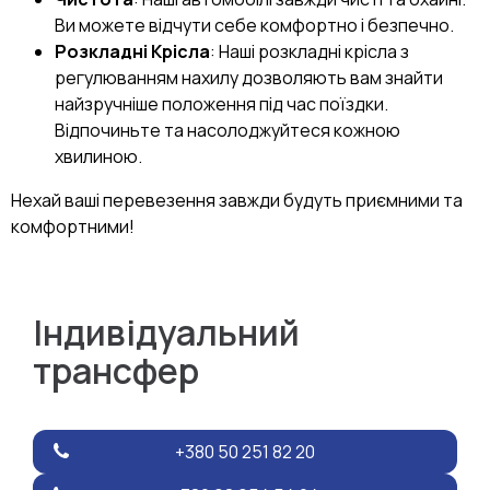
Ви можете відчути себе комфортно і безпечно.
Розкладні Крісла
: Наші розкладні крісла з
регулюванням нахилу дозволяють вам знайти
найзручніше положення під час поїздки.
Відпочиньте та насолоджуйтеся кожною
хвилиною.
Нехай ваші перевезення завжди будуть приємними та
комфортними!
Індивідуальний
трансфер
+380 50 251 82 20