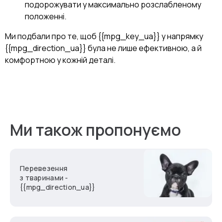
подорожувати у максимально розслабленому
положенні.
Ми подбали про те, щоб {{mpg_key_ua}} у напрямку
{{mpg_direction_ua}} була не лише ефективною, а й
комфортною у кожній деталі.
Ми також пропонуємо
Перевезення
з тваринами -
{{mpg_direction_ua}}