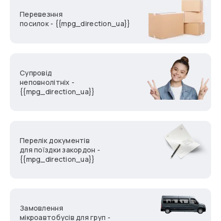
Перевезння
посилок - {{mpg_direction_ua}}
Супровід
неповнолітніх -
{{mpg_direction_ua}}
Перелік документів
для поїздки закордон -
{{mpg_direction_ua}}
Замовлення
мікроавтобусів для груп -