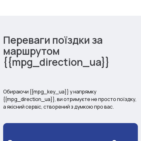
Переваги поїздки за
маршрутом
{{mpg_direction_ua}}
Обираючи {{mpg_key_ua}} у напрямку
{{mpg_direction_ua}}, ви отримуєте не просто поїздку,
а якісний сервіс, створений з думкою про вас.