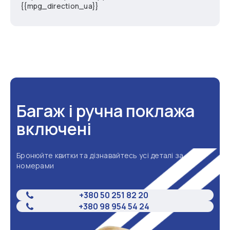
{{mpg_direction_ua}}
Багаж і ручна поклажа
включені
Бронюйте квитки та дізнавайтесь усі деталі за
номерами
+380 50 251 82 20
+380 98 954 54 24