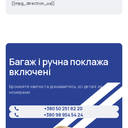
{{mpg_direction_ua}}
Багаж і ручна поклажа
включені
Бронюйте квитки та дізнавайтесь усі деталі за
номерами
+380 50 251 82 20
+380 98 954 54 24