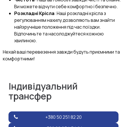
Ви можете відчути себе комфортно і безпечно.
Розкладні Крісла
: Наші розкладні крісла з
регулюванням нахилу дозволяють вам знайти
найзручніше положення під час поїздки.
Відпочиньте та насолоджуйтеся кожною
хвилиною.
Нехай ваші перевезення завжди будуть приємними та
комфортними!
Індивідуальний
трансфер
+380 50 251 82 20