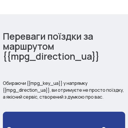
Переваги поїздки за
маршрутом
{{mpg_direction_ua}}
Обираючи {{mpg_key_ua}} у напрямку
{{mpg_direction_ua}}, ви отримуєте не просто поїздку,
а якісний сервіс, створений з думкою про вас.