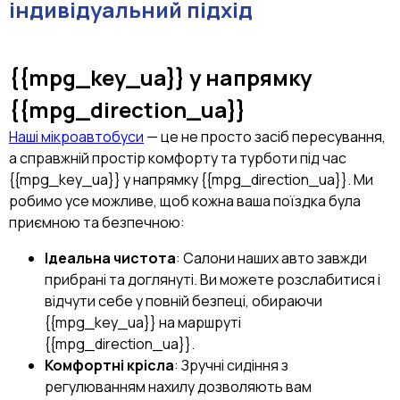
індивідуальний підхід
{{mpg_key_ua}}
у напрямку
{{mpg_direction_ua}}
Наші мікроавтобуси
— це не просто засіб пересування,
а справжній простір комфорту та турботи під час
{{mpg_key_ua}} у напрямку {{mpg_direction_ua}}. Ми
робимо усе можливе, щоб кожна ваша поїздка була
приємною та безпечною:
Ідеальна чистота
: Салони наших авто завжди
прибрані та доглянуті. Ви можете розслабитися і
відчути себе у повній безпеці, обираючи
{{mpg_key_ua}} на маршруті
{{mpg_direction_ua}}.
Комфортні крісла
: Зручні сидіння з
регулюванням нахилу дозволяють вам