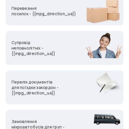
Перевезння
посилок - {{mpg_direction_ua}}
Супровід
неповнолітніх -
{{mpg_direction_ua}}
Перелік документів
для поїздки закордон -
{{mpg_direction_ua}}
Замовлення
мікроавтобусів для груп -