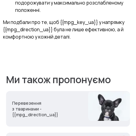
подорожувати у максимально розслабленому
положенні.
Ми подбали про те, щоб {{mpg_key_ua}} у напрямку
{{mpg_direction_ua}} була не лише ефективною, а й
комфортною у кожній деталі.
Ми також пропонуємо
Перевезення
з тваринами -
{{mpg_direction_ua}}