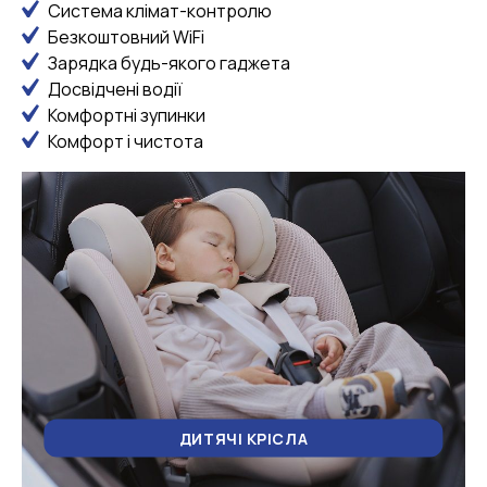
Система клімат-контролю
Безкоштовний WiFi
Зарядка будь-якого гаджета
Досвідчені водії
Комфортні зупинки
Комфорт і чистота
ДИТЯЧІ КРІСЛА