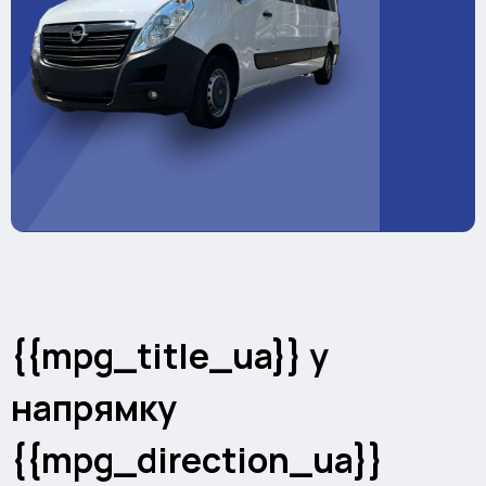
{{mpg_title_ua}} у
напрямку
{{mpg_direction_ua}}