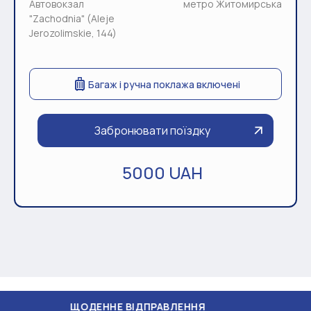
Автовокзал
метро Житомирська
"Zachodnia" (Aleje
Jerozolimskie, 144)
Багаж і ручна поклажа включені
Забронювати поїздку
5000 UAH
ННЕ ВІДПРАВЛЕННЯ