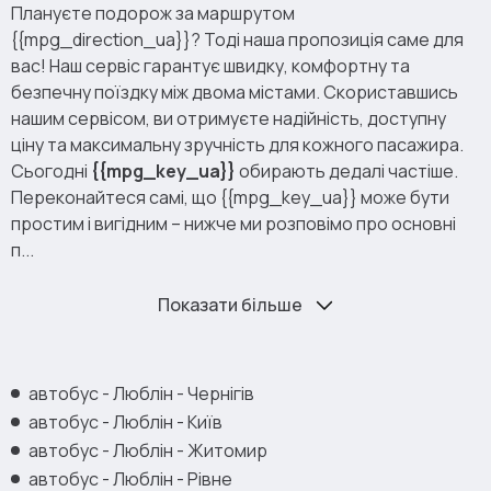
Плануєте подорож за маршрутом
{{mpg_direction_ua}}? Тоді наша пропозиція саме для
вас! Наш сервіс гарантує швидку, комфортну та
безпечну поїздку між двома містами. Скориставшись
нашим сервісом, ви отримуєте надійність, доступну
ціну та максимальну зручність для кожного пасажира.
Сьогодні
{{mpg_key_ua}}
обирають дедалі частіше.
Переконайтеся самі, що {{mpg_key_ua}} може бути
простим і вигідним – нижче ми розповімо про основні
п...
Показати більше
автобус - Люблін - Чернігів
автобус - Люблін - Київ
автобус - Люблін - Житомир
автобус - Люблін - Рівне