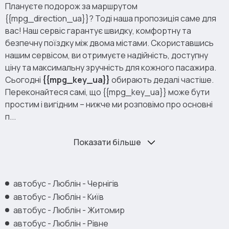
Плануєте подорож за маршрутом
{{mpg_direction_ua}}? Тоді наша пропозиція саме для
вас! Наш сервіс гарантує швидку, комфортну та
безпечну поїздку між двома містами. Скориставшись
нашим сервісом, ви отримуєте надійність, доступну
ціну та максимальну зручність для кожного пасажира.
Сьогодні
{{mpg_key_ua}}
обирають дедалі частіше.
Переконайтеся самі, що {{mpg_key_ua}} може бути
простим і вигідним – нижче ми розповімо про основні
п...
Показати більше
автобус - Люблін - Чернігів
автобус - Люблін - Київ
автобус - Люблін - Житомир
автобус - Люблін - Рівне