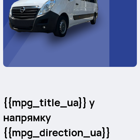
{{mpg_title_ua}} у
напрямку
{{mpg_direction_ua}}