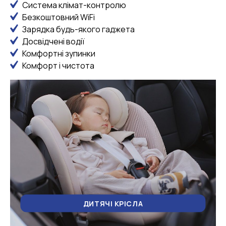
Система клімат-контролю
Безкоштовний WiFi
Зарядка будь-якого гаджета
Досвідчені водії
Комфортні зупинки
Комфорт і чистота
ДИТЯЧІ КРІСЛА