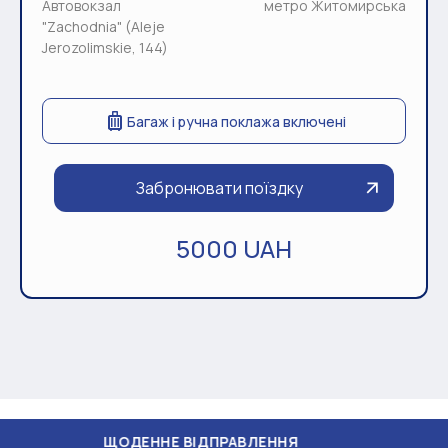
Автовокзал
метро Житомирська
"Zachodnia" (Aleje
Jerozolimskie, 144)
Багаж і ручна поклажа включені
Забронювати поїздку
5000 UAH
ЩОДЕННЕ ВІДПРАВЛЕННЯ