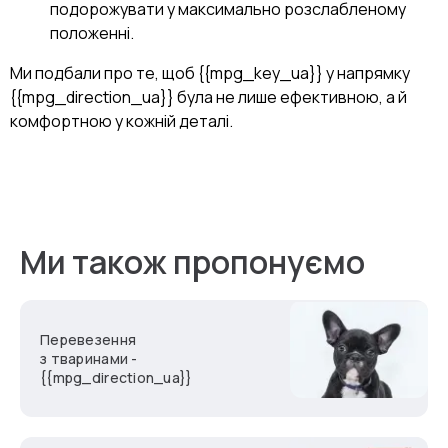
подорожувати у максимально розслабленому
положенні.
Ми подбали про те, щоб {{mpg_key_ua}} у напрямку
{{mpg_direction_ua}} була не лише ефективною, а й
комфортною у кожній деталі.
Ми також пропонуємо
Перевезення
з тваринами -
{{mpg_direction_ua}}