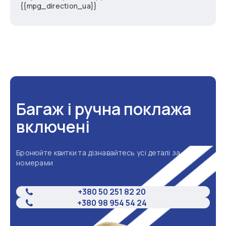
{{mpg_direction_ua}}
Багаж і ручна поклажа
включені
Бронюйте квитки та дізнавайтесь усі деталі за
номерами
+380 50 251 82 20
+380 98 954 54 24