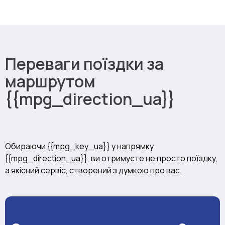
Переваги поїздки за
маршрутом
{{mpg_direction_ua}}
Обираючи {{mpg_key_ua}} у напрямку
{{mpg_direction_ua}}, ви отримуєте не просто поїздку,
а якісний сервіс, створений з думкою про вас.