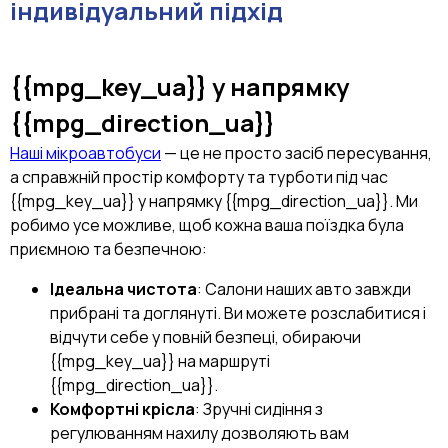
індивідуальний підхід
{{mpg_key_ua}}
у напрямку
{{mpg_direction_ua}}
Наші мікроавтобуси
— це не просто засіб пересування,
а справжній простір комфорту та турботи під час
{{mpg_key_ua}} у напрямку {{mpg_direction_ua}}. Ми
робимо усе можливе, щоб кожна ваша поїздка була
приємною та безпечною:
Ідеальна чистота
: Салони наших авто завжди
прибрані та доглянуті. Ви можете розслабитися і
відчути себе у повній безпеці, обираючи
{{mpg_key_ua}} на маршруті
{{mpg_direction_ua}}.
Комфортні крісла
: Зручні сидіння з
регулюванням нахилу дозволяють вам