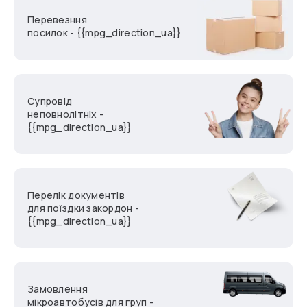
Перевезння
посилок - {{mpg_direction_ua}}
Супровід
неповнолітніх -
{{mpg_direction_ua}}
Перелік документів
для поїздки закордон -
{{mpg_direction_ua}}
Замовлення
мікроавтобусів для груп -