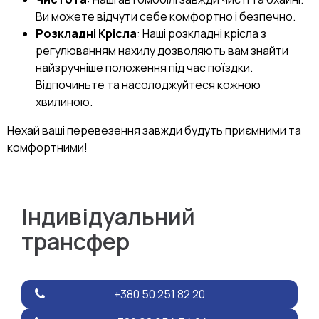
Ви можете відчути себе комфортно і безпечно.
Розкладні Крісла
: Наші розкладні крісла з
регулюванням нахилу дозволяють вам знайти
найзручніше положення під час поїздки.
Відпочиньте та насолоджуйтеся кожною
хвилиною.
Нехай ваші перевезення завжди будуть приємними та
комфортними!
Індивідуальний
трансфер
+380 50 251 82 20