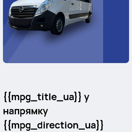
{{mpg_title_ua}} у
напрямку
{{mpg_direction_ua}}