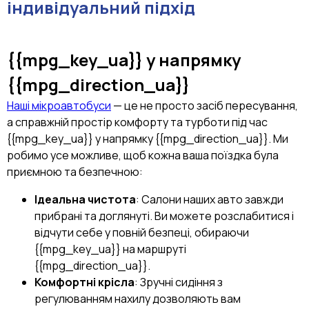
індивідуальний підхід
{{mpg_key_ua}}
у напрямку
{{mpg_direction_ua}}
Наші мікроавтобуси
— це не просто засіб пересування,
а справжній простір комфорту та турботи під час
{{mpg_key_ua}} у напрямку {{mpg_direction_ua}}. Ми
робимо усе можливе, щоб кожна ваша поїздка була
приємною та безпечною:
Ідеальна чистота
: Салони наших авто завжди
прибрані та доглянуті. Ви можете розслабитися і
відчути себе у повній безпеці, обираючи
{{mpg_key_ua}} на маршруті
{{mpg_direction_ua}}.
Комфортні крісла
: Зручні сидіння з
регулюванням нахилу дозволяють вам