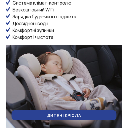
Система клімат-контролю
Безкоштовний WiFi
Зарядка будь-якого гаджета
Досвідчені водії
Комфортні зупинки
Комфорт і чистота
ДИТЯЧІ КРІСЛА