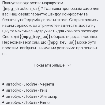
Плануєте подорож за маршрутом
{{mpg_direction_ua}}? Тоді наша пропозиція саме для
вас! Наш сервіс гарантує швидку, комфортну та
безпечну поїздку між двома містами. Скориставшись
нашим сервісом, ви отримуєте надійність, доступну
ціну та максимальну зручність для кожного пасажира.
Сьогодні
{{mpg_key_ua}}
обирають дедалі частіше.
Переконайтеся самі, що {{mpg_key_ua}} може бути
простим і вигідним – нижче ми розповімо про основні
п...
Показати більше
автобус - Люблін - Чернігів
автобус - Люблін - Київ
автобус - Люблін - Житомир
автобус - Люблін - Рівне