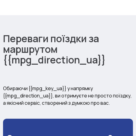
Переваги поїздки за
маршрутом
{{mpg_direction_ua}}
Обираючи {{mpg_key_ua}} у напрямку
{{mpg_direction_ua}}, ви отримуєте не просто поїздку,
а якісний сервіс, створений з думкою про вас.