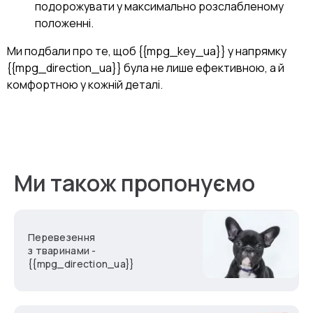
подорожувати у максимально розслабленому
положенні.
Ми подбали про те, щоб {{mpg_key_ua}} у напрямку
{{mpg_direction_ua}} була не лише ефективною, а й
комфортною у кожній деталі.
Ми також пропонуємо
Перевезення
з тваринами -
{{mpg_direction_ua}}