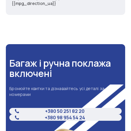
{{mpg_direction_ua}}
Багаж і ручна поклажа
включені
Бронюйте квитки та дізнавайтесь усі деталі за
номерами
+380 50 251 82 20
+380 98 954 54 24