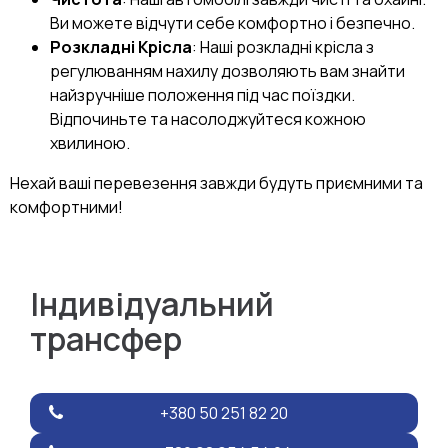
Ви можете відчути себе комфортно і безпечно.
Розкладні Крісла
: Наші розкладні крісла з
регулюванням нахилу дозволяють вам знайти
найзручніше положення під час поїздки.
Відпочиньте та насолоджуйтеся кожною
хвилиною.
Нехай ваші перевезення завжди будуть приємними та
комфортними!
Індивідуальний
трансфер
+380 50 251 82 20