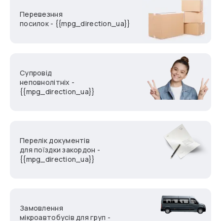
Перевезння
посилок - {{mpg_direction_ua}}
Супровід
неповнолітніх -
{{mpg_direction_ua}}
Перелік документів
для поїздки закордон -
{{mpg_direction_ua}}
Замовлення
мікроавтобусів для груп -