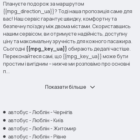
Плануєте подорож за маршрутом
{{mpg_direction_ua}}? Тоді наша пропозиція саме для
вас! Наш сервіс гарантує швидку, комфортну та
безпечну поїздку між двома містами. Скориставшись
нашим сервісом, ви отримуєте надійність, доступну
ціну та максимальну зручність для кожного пасажира.
Сьогодні
{{mpg_key_ua}}
обирають дедалі частіше.
Переконайтеся самі, що {{mpg_key_ua}} може бути
простим і вигідним – нижче ми розповімо про основні
п...
Показати більше
автобус - Люблін - Чернігів
автобус - Люблін - Київ
автобус - Люблін - Житомир
автобус - Люблін - Рівне