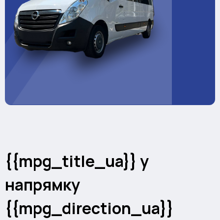
{{mpg_title_ua}} у
напрямку
{{mpg_direction_ua}}