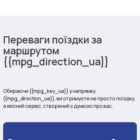
Переваги поїздки за
маршрутом
{{mpg_direction_ua}}
Обираючи {{mpg_key_ua}} у напрямку
{{mpg_direction_ua}}, ви отримуєте не просто поїздку,
а якісний сервіс, створений з думкою про вас.