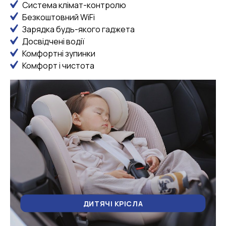
Система клімат-контролю
Безкоштовний WiFi
Зарядка будь-якого гаджета
Досвідчені водії
Комфортні зупинки
Комфорт і чистота
ДИТЯЧІ КРІСЛА