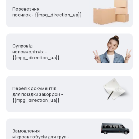
Перевезння
посилок - {{mpg_direction_ua}}
Супровід
неповнолітніх -
{{mpg_direction_ua}}
Перелік документів
для поїздки закордон -
{{mpg_direction_ua}}
Замовлення
мікроавтобусів для груп -