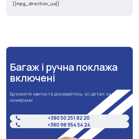
{{mpg_direction_ua}}
Багаж і ручна поклажа
включені
Бронюйте квитки та дізнавайтесь усі деталі за
номерами
+380 50 251 82 20
+380 98 954 54 24