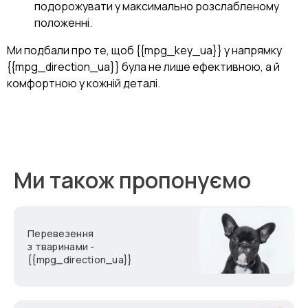
подорожувати у максимально розслабленому
положенні.
Ми подбали про те, щоб {{mpg_key_ua}} у напрямку
{{mpg_direction_ua}} була не лише ефективною, а й
комфортною у кожній деталі.
Ми також пропонуємо
Перевезення
з тваринами -
{{mpg_direction_ua}}