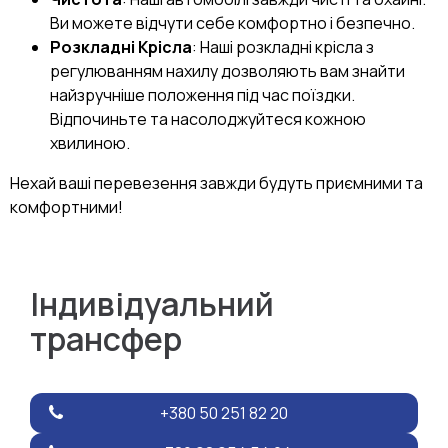
Ви можете відчути себе комфортно і безпечно.
Розкладні Крісла
: Наші розкладні крісла з
регулюванням нахилу дозволяють вам знайти
найзручніше положення під час поїздки.
Відпочиньте та насолоджуйтеся кожною
хвилиною.
Нехай ваші перевезення завжди будуть приємними та
комфортними!
Індивідуальний
трансфер
+380 50 251 82 20