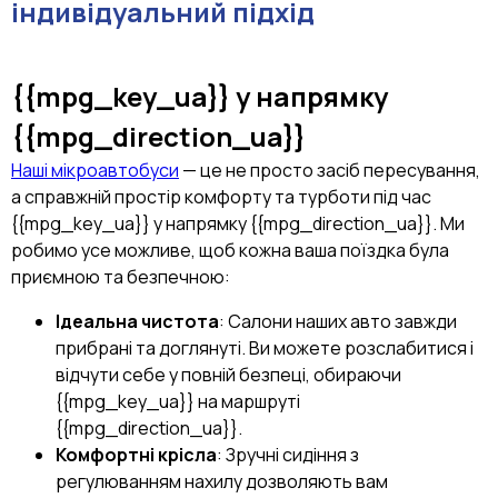
індивідуальний підхід
{{mpg_key_ua}}
у напрямку
{{mpg_direction_ua}}
Наші мікроавтобуси
— це не просто засіб пересування,
а справжній простір комфорту та турботи під час
{{mpg_key_ua}} у напрямку {{mpg_direction_ua}}. Ми
робимо усе можливе, щоб кожна ваша поїздка була
приємною та безпечною:
Ідеальна чистота
: Салони наших авто завжди
прибрані та доглянуті. Ви можете розслабитися і
відчути себе у повній безпеці, обираючи
{{mpg_key_ua}} на маршруті
{{mpg_direction_ua}}.
Комфортні крісла
: Зручні сидіння з
регулюванням нахилу дозволяють вам