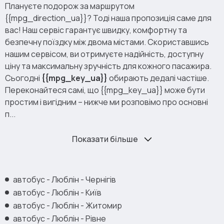
Плануєте подорож за маршрутом
{{mpg_direction_ua}}? Тоді наша пропозиція саме для
вас! Наш сервіс гарантує швидку, комфортну та
безпечну поїздку між двома містами. Скориставшись
нашим сервісом, ви отримуєте надійність, доступну
ціну та максимальну зручність для кожного пасажира.
Сьогодні
{{mpg_key_ua}}
обирають дедалі частіше.
Переконайтеся самі, що {{mpg_key_ua}} може бути
простим і вигідним – нижче ми розповімо про основні
п...
Показати більше
автобус - Люблін - Чернігів
автобус - Люблін - Київ
автобус - Люблін - Житомир
автобус - Люблін - Рівне