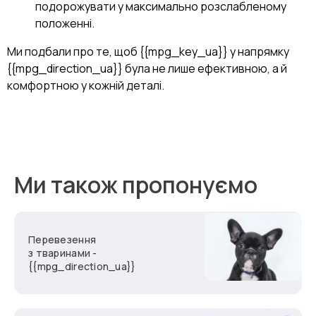
подорожувати у максимально розслабленому
положенні.
Ми подбали про те, щоб {{mpg_key_ua}} у напрямку
{{mpg_direction_ua}} була не лише ефективною, а й
комфортною у кожній деталі.
Ми також пропонуємо
Перевезення
з тваринами -
{{mpg_direction_ua}}