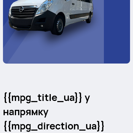
{{mpg_title_ua}} у
напрямку
{{mpg_direction_ua}}