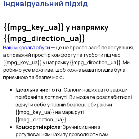
індивідуальний підхід
{{mpg_key_ua}}
у напрямку
{{mpg_direction_ua}}
Наші мікроавтобуси
— це не просто засіб пересування,
а справжній простір комфорту та турботи під час
{{mpg_key_ua}} у напрямку {{mpg_direction_ua}}. Ми
робимо усе можливе, щоб кожна ваша поїздка була
приємною та безпечною:
Ідеальна чистота
: Салони наших авто завжди
прибрані та доглянуті. Ви можете розслабитися і
відчути себе у повній безпеці, обираючи
{{mpg_key_ua}} на маршруті
{{mpg_direction_ua}}.
Комфортні крісла
: Зручні сидіння з
регулюванням нахилу дозволяють вам