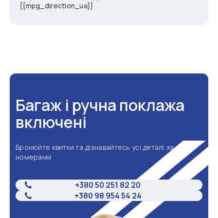
{{mpg_direction_ua}}
Багаж і ручна поклажа
включені
Бронюйте квитки та дізнавайтесь усі деталі за
номерами
+380 50 251 82 20
+380 98 954 54 24