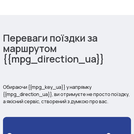
Переваги поїздки за
маршрутом
{{mpg_direction_ua}}
Обираючи {{mpg_key_ua}} у напрямку
{{mpg_direction_ua}}, ви отримуєте не просто поїздку,
а якісний сервіс, створений з думкою про вас.