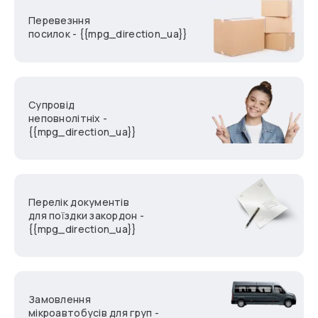
Перевезння
посилок - {{mpg_direction_ua}}
Супровід
неповнолітніх -
{{mpg_direction_ua}}
Перелік документів
для поїздки закордон -
{{mpg_direction_ua}}
Замовлення
мікроавтобусів для груп -