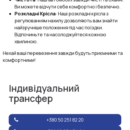
Ви можете відчути себе комфортно і безпечно.
Розкладні Крісла
: Наші розкладні крісла з
регулюванням нахилу дозволяють вам знайти
найзручніше положення під час поїздки.
Відпочиньте та насолоджуйтеся кожною
хвилиною.
Нехай ваші перевезення завжди будуть приємними та
комфортними!
Індивідуальний
трансфер
+380 50 251 82 20