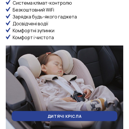
Система клімат-контролю
Безкоштовний WiFi
Зарядка будь-якого гаджета
Досвідчені водії
Комфортні зупинки
Комфорт і чистота
ДИТЯЧІ КРІСЛА