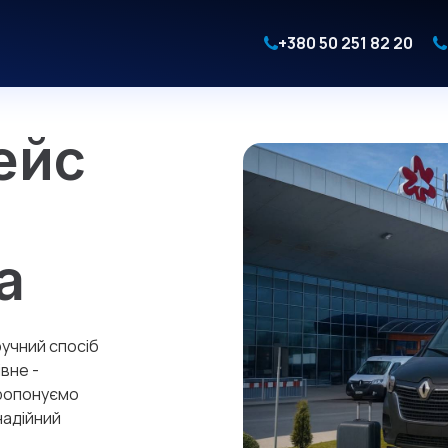
+380 50 251 82 20
ейс
а
ручний спосіб
вне -
пропонуємо
надійний