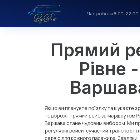
Час роботи 8:00-22:00
Прямий р
Рівне -
Варшав
Якщо ви плануєте поїздку та шукаєте з
подорожі, прямий рейс за маршрутом Рі
Варшава стане чудовим вибором. Ми 
регулярні рейси, сучасний транспорт і 
сервіс для кожного пасажира. Завдяки