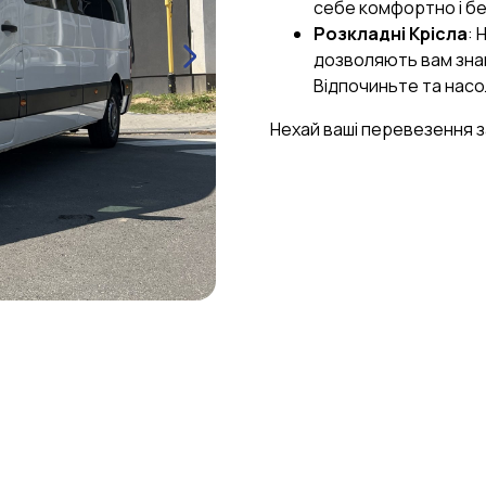
себе комфортно і б
Розкладні Крісла
: 
дозволяють вам знай
Відпочиньте та нас
Нехай ваші перевезення 