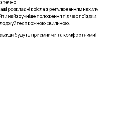
езпечно.
Наші розкладні крісла з регулюванням нахилу
ти найзручніше положення під час поїздки.
олоджуйтеся кожною хвилиною.
завжди будуть приємними та комфортними!