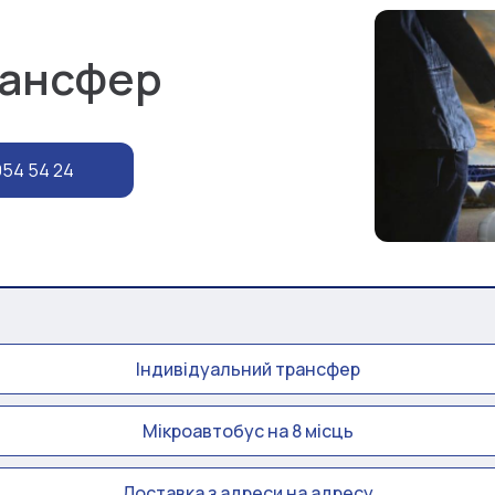
рансфер
954 54 24
Індивідуальний трансфер
Мікроавтобус на 8 місць
Доставка з адреси на адресу