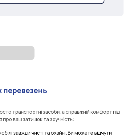
 перевезень
росто транспортні засоби, а справжній комфорт під
я про ваш затишок та зручність:
мобілі завжди чисті та охайні. Ви можете відчути