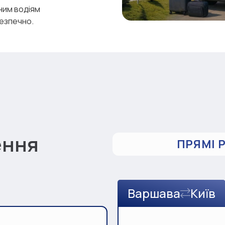
ним водіям
безпечно.
ення
ПРЯМІ 
Варшава
Київ