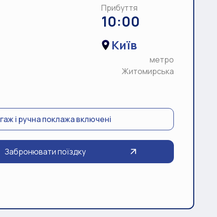
Прибуття
10:00
Київ
метро
Житомирська
гаж і ручна поклажа включені
Забронювати поїздку