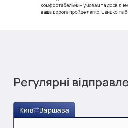
комфортабельним умовам та досвідче
ваша дорога пройде легко, швидко та 
Регулярні відправл
Київ
Варшава