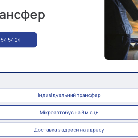
рансфер
954 54 24
Індивідуальний трансфер
Мікроавтобус на 8 місць
Доставка з адреси на адресу