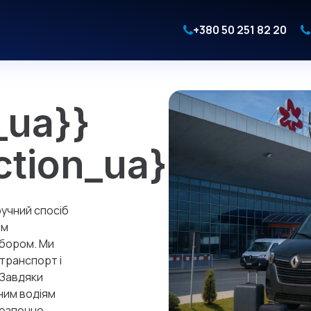
+380 50 251 82 20
_ua}}
ction_ua}}
ручний спосіб
ом
ибором. Ми
транспорт і
 Завдяки
ним водіям
безпечно.