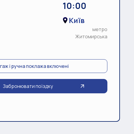
10:00
Київ
метро
Житомирська
гаж і ручна поклажа включені
Забронювати поїздку