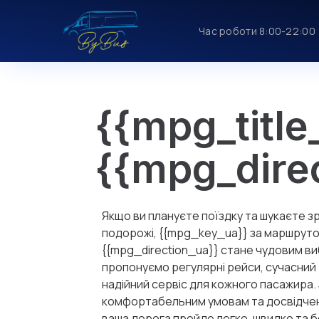
Час роботи 8:00-22:00
{{mpg_title
{{mpg_dire
Якщо ви плануєте поїздку та шукаєте з
подорожі, {{mpg_key_ua}} за маршрут
{{mpg_direction_ua}} стане чудовим в
пропонуємо регулярні рейси, сучасний 
надійний сервіс для кожного пасажира.
комфортабельним умовам та досвідче
ваша дорога пройде легко, швидко та 