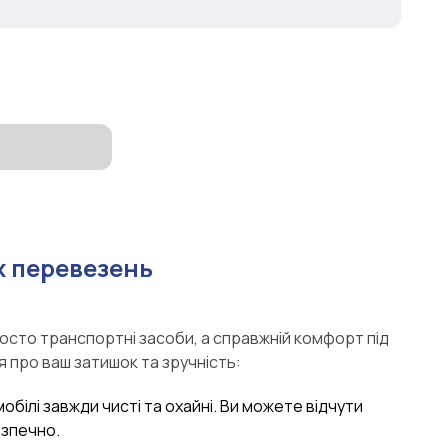
 перевезень
росто транспортні засоби, а справжній комфорт під
я про ваш затишок та зручність:
мобілі завжди чисті та охайні. Ви можете відчути
езпечно.