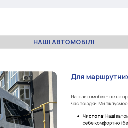
НАШІ АВТОМОБІЛІ
Для маршрутних
Наші автомобілі – це не п
час поїздки. Ми піклуємос
Чистота
: Наші авто
себе комфортно і б