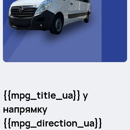
{{mpg_title_ua}} у
напрямку
{{mpg_direction_ua}}