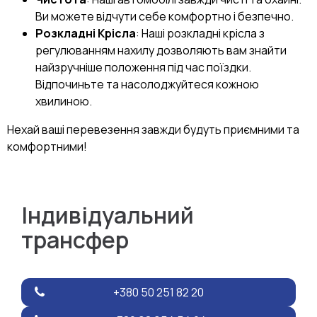
Ви можете відчути себе комфортно і безпечно.
Розкладні Крісла
: Наші розкладні крісла з
регулюванням нахилу дозволяють вам знайти
найзручніше положення під час поїздки.
Відпочиньте та насолоджуйтеся кожною
хвилиною.
Нехай ваші перевезення завжди будуть приємними та
комфортними!
Індивідуальний
трансфер
+380 50 251 82 20