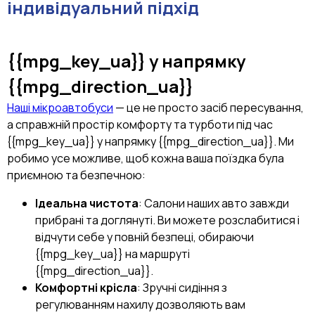
індивідуальний підхід
{{mpg_key_ua}}
у напрямку
{{mpg_direction_ua}}
Наші мікроавтобуси
— це не просто засіб пересування,
а справжній простір комфорту та турботи під час
{{mpg_key_ua}} у напрямку {{mpg_direction_ua}}. Ми
робимо усе можливе, щоб кожна ваша поїздка була
приємною та безпечною:
Ідеальна чистота
: Салони наших авто завжди
прибрані та доглянуті. Ви можете розслабитися і
відчути себе у повній безпеці, обираючи
{{mpg_key_ua}} на маршруті
{{mpg_direction_ua}}.
Комфортні крісла
: Зручні сидіння з
регулюванням нахилу дозволяють вам