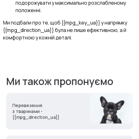
подорожувати у максимально розслабленому
положенні.
Ми подбали про те, щоб {{mpg_key_ua}} у напрямку
{{mpg_direction_ua}} була не лише ефективною, а й
комфортною у кожній деталі.
Ми також пропонуємо
Перевезення
з тваринами -
{{mpg_direction_ua}}