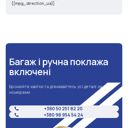
{{mpg_direction_ua}}
Багаж і ручна поклажа
включені
Бронюйте квитки та дізнавайтесь усі деталі за
номерами
+380 50 251 82 20
+380 98 954 54 24