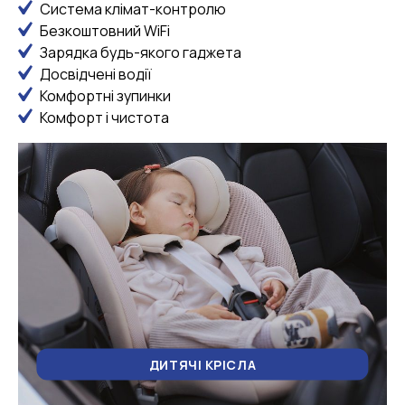
Система клімат-контролю
Безкоштовний WiFi
Зарядка будь-якого гаджета
Досвідчені водії
Комфортні зупинки
Комфорт і чистота
ДИТЯЧІ КРІСЛА