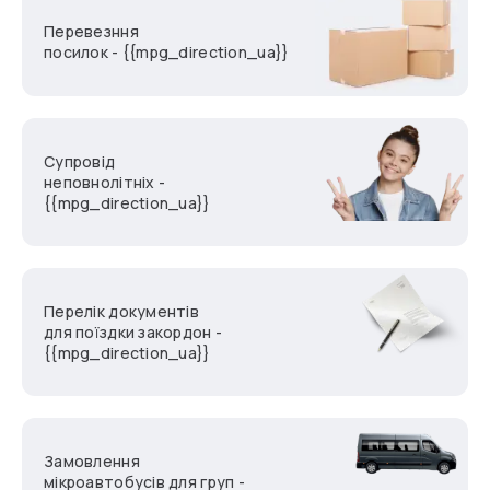
Перевезння
посилок - {{mpg_direction_ua}}
Супровід
неповнолітніх -
{{mpg_direction_ua}}
Перелік документів
для поїздки закордон -
{{mpg_direction_ua}}
Замовлення
мікроавтобусів для груп -