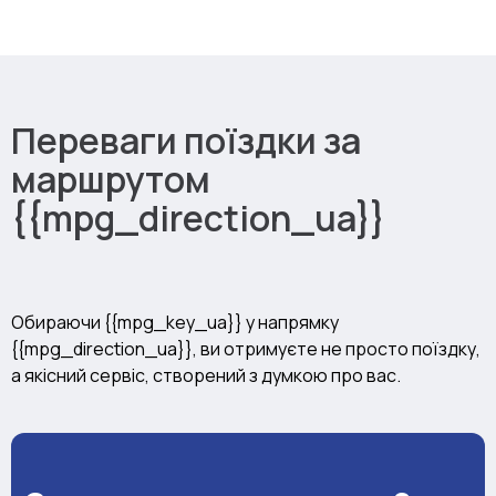
Переваги поїздки за
маршрутом
{{mpg_direction_ua}}
Обираючи {{mpg_key_ua}} у напрямку
{{mpg_direction_ua}}, ви отримуєте не просто поїздку,
а якісний сервіс, створений з думкою про вас.