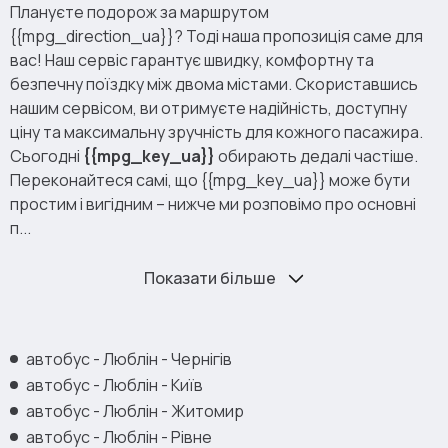
Плануєте подорож за маршрутом
{{mpg_direction_ua}}? Тоді наша пропозиція саме для
вас! Наш сервіс гарантує швидку, комфортну та
безпечну поїздку між двома містами. Скориставшись
нашим сервісом, ви отримуєте надійність, доступну
ціну та максимальну зручність для кожного пасажира.
Сьогодні
{{mpg_key_ua}}
обирають дедалі частіше.
Переконайтеся самі, що {{mpg_key_ua}} може бути
простим і вигідним – нижче ми розповімо про основні
п...
Показати більше
автобус - Люблін - Чернігів
автобус - Люблін - Київ
автобус - Люблін - Житомир
автобус - Люблін - Рівне