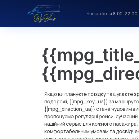
Час роботи 8:00-22:00
{{mpg_title
{{mpg_dire
Якщо ви плануєте поїздку та шукаєте з
подорожі, {{mpg_key_ua}} за маршрут
{{mpg_direction_ua}} стане чудовим в
пропонуємо регулярні рейси, сучасний 
надійний сервіс для кожного пасажира.
комфортабельним умовам та досвідче
ваша дорога пройде легко, швидко та 