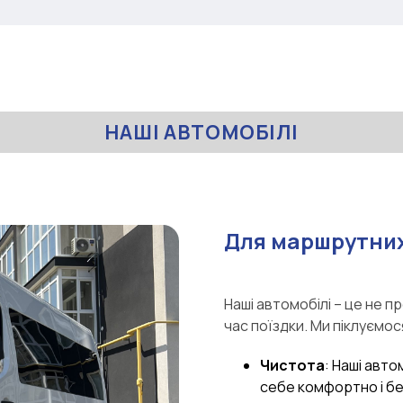
НАШІ АВТОМОБІЛІ
Для маршрутних
Наші автомобілі – це не п
час поїздки. Ми піклуємос
Чистота
: Наші авто
себе комфортно і б