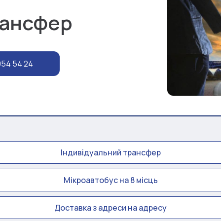
рансфер
954 54 24
Індивідуальний трансфер
Мікроавтобус на 8 місць
Доставка з адреси на адресу