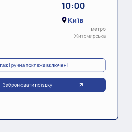
10:00
Київ
метро
Житомирська
гаж і ручна поклажа включені
Забронювати поїздку