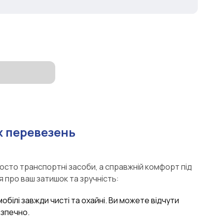
 перевезень
росто транспортні засоби, а справжній комфорт під
я про ваш затишок та зручність:
мобілі завжди чисті та охайні. Ви можете відчути
езпечно.