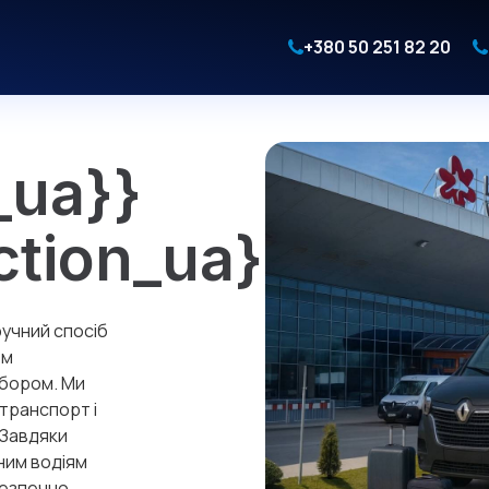
+380 50 251 82 20
_ua}}
ction_ua}}
ручний спосіб
ом
ибором. Ми
транспорт і
 Завдяки
ним водіям
безпечно.