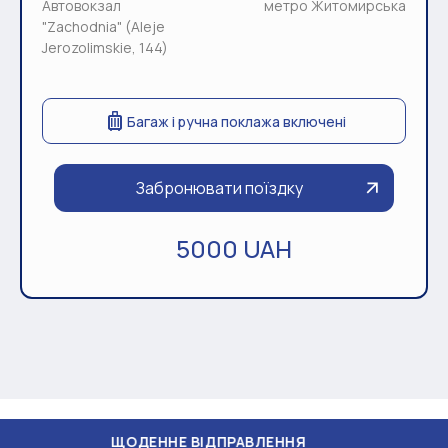
Автовокзал
метро Житомирська
"Zachodnia" (Aleje
Jerozolimskie, 144)
Багаж і ручна поклажа включені
Забронювати поїздку
5000 UAH
ЩОДЕННЕ ВІДПРАВЛЕННЯ