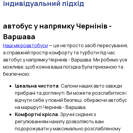
індивідуальний підхід
автобус
у напрямку
Чернінів -
Варшава
Наші мікроавтобуси
— це не просто засіб пересування,
а справжній простір комфорту та турботи під час
автобус у напрямку Чернінів - Варшава. Ми робимо усе
можливе, щоб кожна ваша поїздка була приємною та
безпечною:
Ідеальна чистота
: Салони наших авто завжди
прибрані та доглянуті. Ви можете розслабитися і
відчути себе у повній безпеці, обираючи автобус
на маршруті Чернінів - Варшава.
Комфортні крісла
: Зручні сидіння з
регулюванням нахилу дозволяють вам
подорожувати у максимально розслабленому