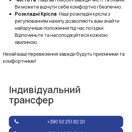
Ви можете відчути себе комфортно і безпечно.
Розкладні Крісла
: Наші розкладні крісла з
регулюванням нахилу дозволяють вам знайти
найзручніше положення під час поїздки.
Відпочиньте та насолоджуйтеся кожною
хвилиною.
Нехай ваші перевезення завжди будуть приємними та
комфортними!
Індивідуальний
трансфер
+380 50 251 82 20