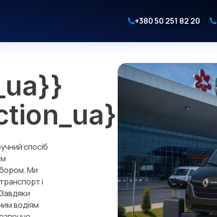
+380 50 251 82 20
_ua}}
ction_ua}}
ручний спосіб
ом
ибором. Ми
транспорт і
 Завдяки
ним водіям
безпечно.