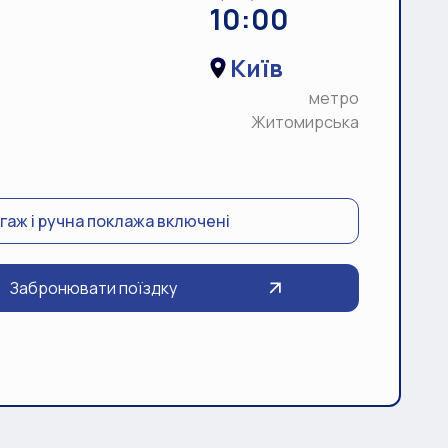
10:00
Київ
метро
Житомирська
гаж і ручна поклажа включені
Забронювати поїздку