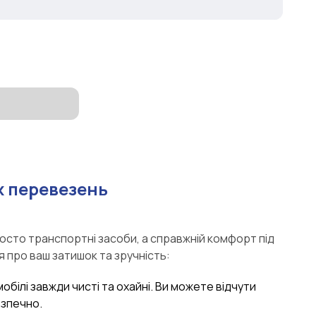
 перевезень
росто транспортні засоби, а справжній комфорт під
я про ваш затишок та зручність:
мобілі завжди чисті та охайні. Ви можете відчути
езпечно.