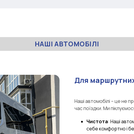
НАШІ АВТОМОБІЛІ
Для маршрутних
Наші автомобілі – це не п
час поїздки. Ми піклуємос
Чистота
: Наші авто
себе комфортно і б