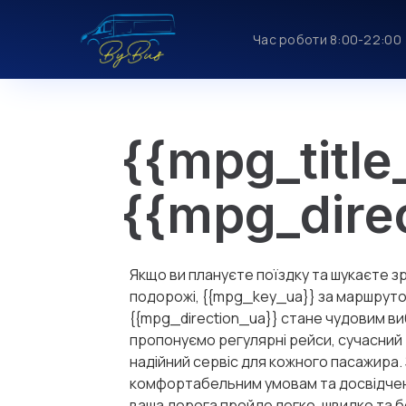
Час роботи 8:00-22:00
{{mpg_title
{{mpg_dire
Якщо ви плануєте поїздку та шукаєте з
подорожі, {{mpg_key_ua}} за маршрут
{{mpg_direction_ua}} стане чудовим в
пропонуємо регулярні рейси, сучасний 
надійний сервіс для кожного пасажира.
комфортабельним умовам та досвідче
ваша дорога пройде легко, швидко та 