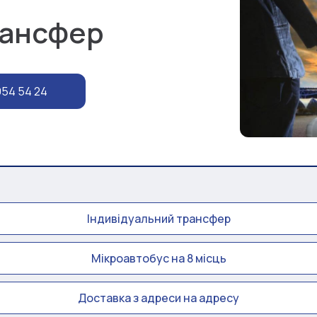
рансфер
954 54 24
Індивідуальний трансфер
Мікроавтобус на 8 місць
Доставка з адреси на адресу